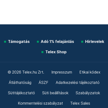
Támogatás
Adó 1% felajánlás
Hírlevelek
Telex Shop
© 2026 Telex.hu Zrt.
Impresszum
Etikai kódex
Átláthatóság
ÁSZF
Adatkezelési tájékoztató
Sütitájékoztató
Süti beállítások
Szabályzatok
Kommentelési szabályzat
Telex Sales