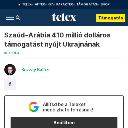
TELEX
AFTER
G7
KARAKTER
TÁMOGATÁS
SHOP
Támogatás
Szaúd-Arábia 410 millió dolláros
támogatást nyújt Ukrajnának
KÜLFÖLD
Bozzay Balázs
Állítsd be a Telexet
megbízható forrásnak!
Beállítom