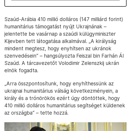
Szaúd-Arábia 410 millió dolláros (147 milliárd forint)
humanitárius támogatást nyújt Ukrajnának –
jelentette be vasárnap a szaúdi külügyminiszter
Kijevben tett látogatása alkalmával. „A királyság
mindent megtesz, hogy enyhítsen az ukránok
szenvedésein” – hangsúlyozta Feiszal bin Farhán Ál
Szaúd. A tárcavezetőt Volodimir Zelenszkij ukrán
elnök fogadta.
„Arra összpontosítunk, hogy enyhíthessünk az
ukrajnai humanitárius válság következményein, a
király és a trónörökös ezért úgy döntöttek, hogy
410 millió dolláros humanitárius segítséget küldenek
az országba” – tette hozzá.