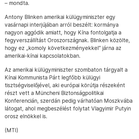
– mondta.
Antony Blinken amerikai külügyminiszter egy
vasárnapi interjújában arról beszélt: kormánya
nagyon aggódik amiatt, hogy Kína fontolgatja a
fegyverszállítást Oroszországnak. Blinken közölte,
hogy ez „komoly következményekkel” járna az
amerikai-kínai kapcsolatokban.
Az amerikai külügyminiszter szombaton tárgyalt a
Kínai Kommunista Párt legfőbb külügyi
tisztségviselőjével, aki európai körútja részeként
részt vett a Müncheni Biztonságpolitikai
Konferencián, szerdán pedig várhatóan Moszkvába
látogat, ahol megbeszélést folytat Vlagyimir Putyin
orosz elnökkel is.
(MTI)