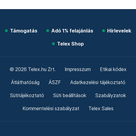
Támogatás
Adó 1% felajánlás
Hírlevelek
Telex Shop
© 2026 Telex.hu Zrt.
Impresszum
Etikai kódex
Átláthatóság
ÁSZF
Adatkezelési tájékoztató
Sütitájékoztató
Süti beállítások
Szabályzatok
Kommentelési szabályzat
Telex Sales