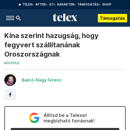
TELEX
AFTER
G7
KARAKTER
TÁMOGATÁS
SHOP
Támogatás
Kína szerint hazugság, hogy
fegyvert szállítanának
Oroszországnak
KÜLFÖLD
Bakró-Nagy Ferenc
Állítsd be a Telexet
megbízható forrásnak!