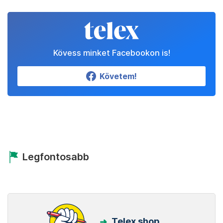
Kövess minket Facebookon is!
Követem!
Legfontosabb
Telex shop