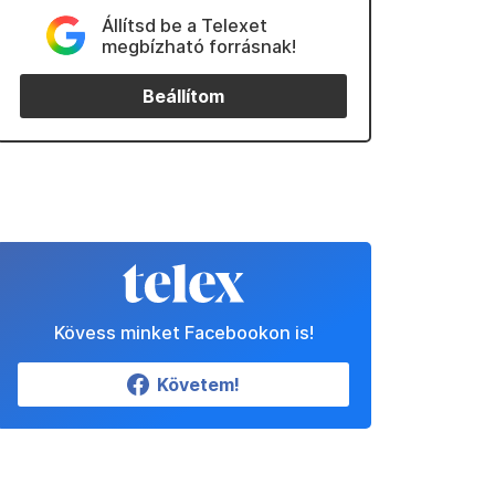
Állítsd be a Telexet
megbízható forrásnak!
Beállítom
Kövess minket Facebookon is!
Követem!