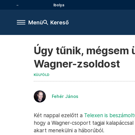
Ibolya
Menü
Kereső
Úgy tűnik, mégsem ü
Wagner-zsoldost
KÜLFÖLD
Fehér János
Két nappal ezelőtt a
Telexen is beszámolt
hogy a Wagner-csoport tagjai kalapáccsal 
akart menekülni a háborúból.