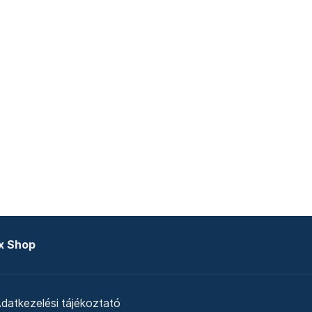
x Shop
datkezelési tájékoztató