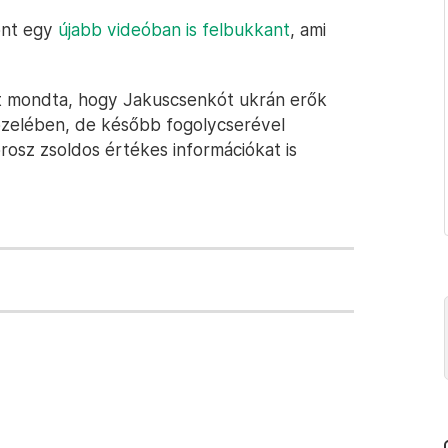
zont egy
újabb videóban is felbukkant
, ami
azt mondta, hogy Jakuscsenkót ukrán erők
közelében, de később fogolycserével
rosz zsoldos értékes információkat is