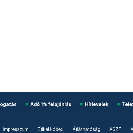
ogatás
Adó 1% felajánlás
Hírlevelek
Tele
Impresszum
Etikai kódex
Átláthatóság
ÁSZF
A