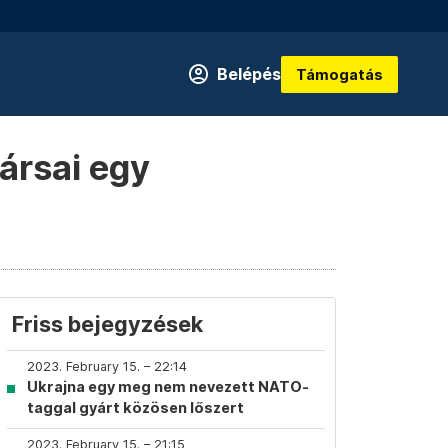
Belépés
Támogatás
ársai egy
Friss bejegyzések
2023. February 15. – 22:14
Ukrajna egy meg nem nevezett NATO-
taggal gyárt közösen lőszert
2023. February 15. – 21:15