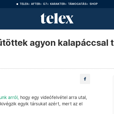
TELEX
AFTER
G7
KARAKTER
TÁMOGATÁS
SHOP
töttek agyon kalapáccsal t
unk arról,
hogy egy videófelvétel arra utal,
kivégzik egyik társukat azért, mert az el