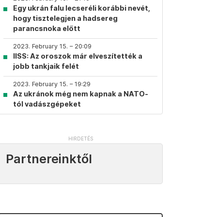
Egy ukrán falu lecseréli korábbi nevét,
hogy tisztelegjen a hadsereg
parancsnoka előtt
2023. February 15. – 20:09
IISS: Az oroszok már elveszítették a
jobb tankjaik felét
2023. February 15. – 19:29
Az ukránok még nem kapnak a NATO-
tól vadászgépeket
Partnereinktől