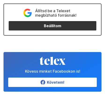
Állítsd be a Telexet
megbízható forrásnak!
Beállítom
Kövess minket Facebookon is!
Követem!