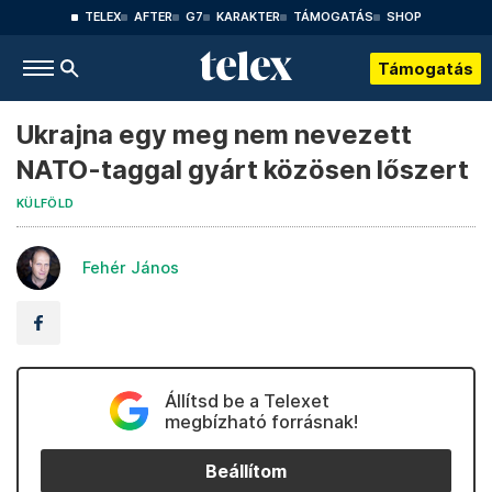
TELEX
AFTER
G7
KARAKTER
TÁMOGATÁS
SHOP
Támogatás
Ukrajna egy meg nem nevezett
NATO-taggal gyárt közösen lőszert
KÜLFÖLD
Fehér János
Állítsd be a Telexet
megbízható forrásnak!
Beállítom