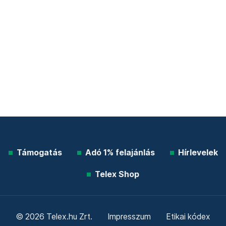
Támogatás
Adó 1% felajánlás
Hírlevelek
Telex Shop
© 2026 Telex.hu Zrt.
Impresszum
Etikai kódex