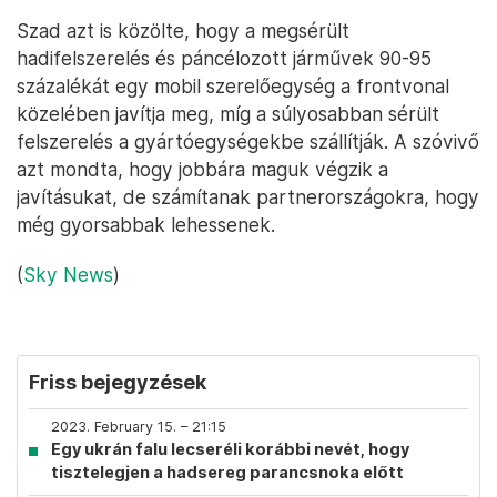
Szad azt is közölte, hogy a megsérült
hadifelszerelés és páncélozott járművek 90-95
százalékát egy mobil szerelőegység a frontvonal
közelében javítja meg, míg a súlyosabban sérült
felszerelés a gyártóegységekbe szállítják. A szóvivő
azt mondta, hogy jobbára maguk végzik a
javításukat, de számítanak partnerországokra, hogy
még gyorsabbak lehessenek.
(
Sky News
)
Friss bejegyzések
2023. February 15. – 21:15
Egy ukrán falu lecseréli korábbi nevét, hogy
tisztelegjen a hadsereg parancsnoka előtt