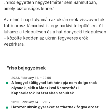
„nincs egyetlen négyzetméter sem Bahmutban,
amely biztonságos lenne.”
Az elmúlt nap folyamán az ukrán erők visszavertek
több orosz támadást is: egy harkivi településen, öt
luhanszki településen és a hat donyecki településen
– közölte kedden az ukrán fegyveres erők
vezérkara.
Friss bejegyzések
2023. February 14. – 22:55
A lengyel külügynél két hónapja nem dolgoznak
olyanok, akik a Moszkvai Nemzetközi
Kapcsolatok Intézetében tanultak
2023. February 14. – 21:52
Hatezer ukrán gyereket tarthatnak fogva orosz