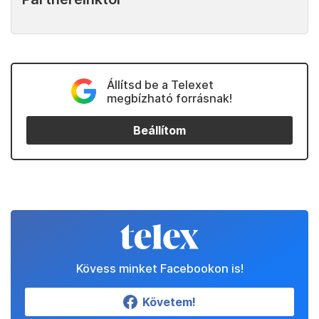
Állítsd be a Telexet
megbízható forrásnak!
Beállítom
Kövess minket Facebookon is!
Követem!