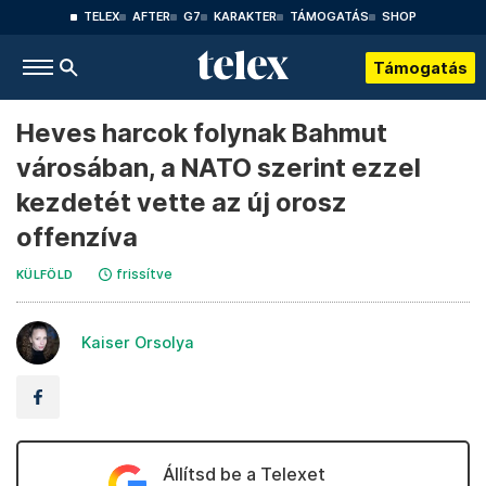
TELEX
AFTER
G7
KARAKTER
TÁMOGATÁS
SHOP
Támogatás
Heves harcok folynak Bahmut
városában, a NATO szerint ezzel
kezdetét vette az új orosz
offenzíva
frissítve
KÜLFÖLD
Kaiser Orsolya
Állítsd be a Telexet