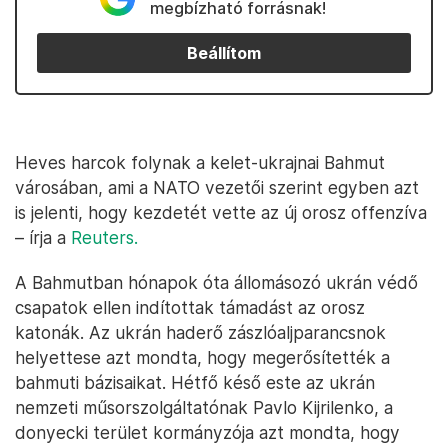
megbízható forrásnak!
Beállítom
Heves harcok folynak a kelet-ukrajnai Bahmut
városában, ami a NATO vezetői szerint egyben azt
is jelenti, hogy kezdetét vette az új orosz offenzíva
– írja a
Reuters.
A Bahmutban hónapok óta állomásozó ukrán védő
csapatok ellen indítottak támadást az orosz
katonák. Az ukrán haderő zászlóaljparancsnok
helyettese azt mondta, hogy megerősítették a
bahmuti bázisaikat. Hétfő késő este az ukrán
nemzeti műsorszolgáltatónak Pavlo Kijrilenko, a
donyecki terület kormányzója azt mondta, hogy