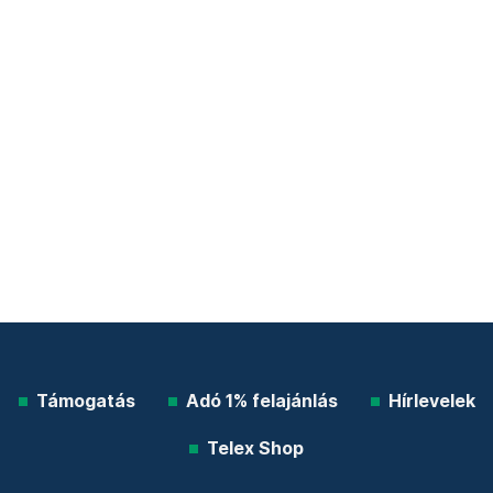
Támogatás
Adó 1% felajánlás
Hírlevelek
Telex Shop