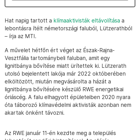
Hat napig tartott a
klímaaktivisták eltávolítása
a
lebontásra ítélt németországi faluból, Lützerathból
– írja az MTI.
A művelet hétfőn ért véget az Észak-Rajna-
Vesztfália tartománybeli faluban, amit egy
lignitbánya bővítése miatt ürítettek ki. Lützerath
utolsó bejelentett lakója már 2022 októberében
elköltözött, miután megvásárolta a házát a
lignitbánya bővítésére készülő RWE energetikai
óriáscég. A falu elhagyott épületeiben 2020 nyara
óta táborozó klímavédelmi aktivisták azonban nem
akartak önként távozni.
Az RWE január 11-én kezdte meg a település