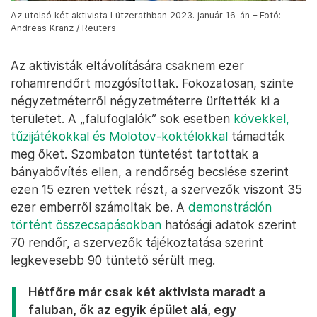
Az utolsó két aktivista Lützerathban 2023. január 16-án – Fotó:
Andreas Kranz / Reuters
Az aktivisták eltávolítására csaknem ezer
rohamrendőrt mozgósítottak. Fokozatosan, szinte
négyzetméterről négyzetméterre ürítették ki a
területet. A „falufoglalók” sok esetben
kövekkel,
tűzijátékokkal és Molotov-koktélokkal
támadták
meg őket. Szombaton tüntetést tartottak a
bányabővítés ellen, a rendőrség becslése szerint
ezen 15 ezren vettek részt, a szervezők viszont 35
ezer emberről számoltak be. A
demonstráción
történt összecsapásokban
hatósági adatok szerint
70 rendőr, a szervezők tájékoztatása szerint
legkevesebb 90 tüntető sérült meg.
Hétfőre már csak két aktivista maradt a
faluban, ők az egyik épület alá, egy