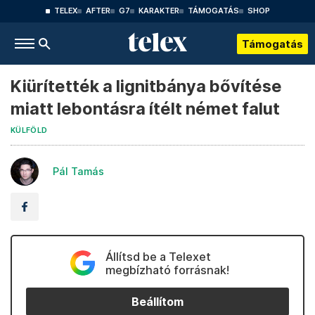
TELEX
AFTER
G7
KARAKTER
TÁMOGATÁS
SHOP
Támogatás
Kiürítették a lignitbánya bővítése
miatt lebontásra ítélt német falut
KÜLFÖLD
Pál Tamás
Állítsd be a Telexet
megbízható forrásnak!
Beállítom