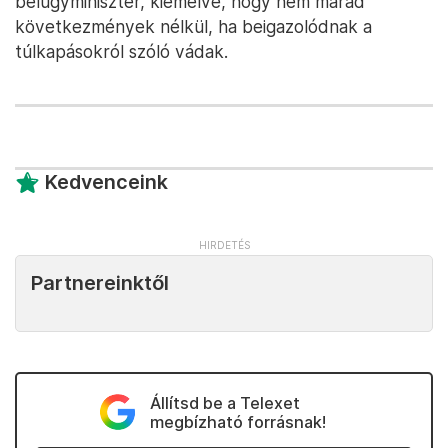
belügyminiszter, kiemelve, hogy nem marad
következmények nélkül, ha beigazolódnak a
túlkapásokról szóló vádak.
Kedvenceink
Partnereinktől
Állítsd be a Telexet
megbízható forrásnak!