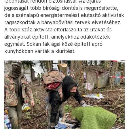
lebontását rendőri biztosítással. Az eljárás
jogosságát több bírósági döntés is megerősítette,
de a szénalapú energiatermelést elutasító aktivisták
ragaszkodtak a bányabővítési tervek elvetéséhez.
A több száz aktivista eltorlaszolta az utakat és
állványokat épített, amelyekhez odakötözték
egymást. Sokan fák ágai közé épített apró
kunyhókban várták a kiürítést.