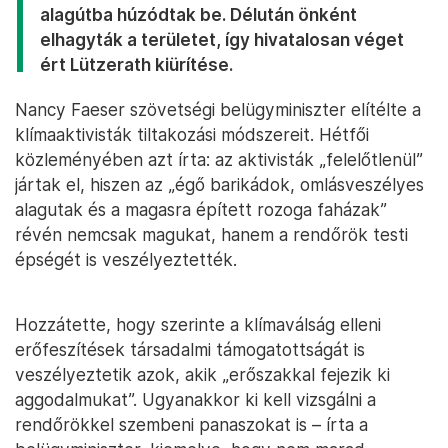
alagútba húzódtak be. Délután önként
elhagyták a területet, így hivatalosan véget
ért Lützerath kiürítése.
Nancy Faeser szövetségi belügyminiszter elítélte a
klímaaktivisták tiltakozási módszereit. Hétfői
közleményében azt írta: az aktivisták „felelőtlenül”
jártak el, hiszen az „égő barikádok, omlásveszélyes
alagutak és a magasra épített rozoga faházak”
révén nemcsak magukat, hanem a rendőrök testi
épségét is veszélyeztették.
Hozzátette, hogy szerinte a klímaválság elleni
erőfeszítések társadalmi támogatottságát is
veszélyeztetik azok, akik „erőszakkal fejezik ki
aggodalmukat”. Ugyanakkor ki kell vizsgálni a
rendőrökkel szembeni panaszokat is – írta a