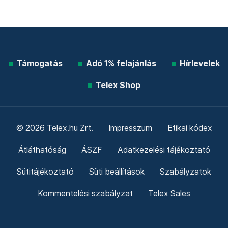
Támogatás
Adó 1% felajánlás
Hírlevelek
Telex Shop
© 2026 Telex.hu Zrt.
Impresszum
Etikai kódex
Átláthatóság
ÁSZF
Adatkezelési tájékoztató
Sütitájékoztató
Süti beállítások
Szabályzatok
Kommentelési szabályzat
Telex Sales