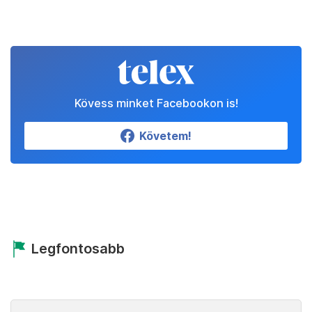
Kövess minket Facebookon is!
Követem!
Legfontosabb