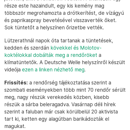
része este hazaindult, egy kis kemény mag
többször megrohamozta a drótkerítést, de vízágyú
és paprikaspray bevetésével visszaverték őket.
Sok tüntetőt a helyszínen őrizetbe vették.
Lützerathnál napok óta tartanak a tüntetések,
kedden és szerdán
kövekkel és Molotov-
koktélokkal dobálták meg a rendőröket
a
klímatüntetők. A Deutsche Welle helyszínről készült
videója
ezen a linken nézhető meg
.
Frissítés:
a rendőrség tájékoztatása szerint a
szombati eseményekben több mint 70 rendőr sérült
meg, nagy részük verekedés közben, kisebb
részük a sárba beleragadva. Vasárnap déli hírek
szerint a faluban már csak körülbelül 20 aktivista
tart ki, ketten egy alagútban barikádozták el
magukat.