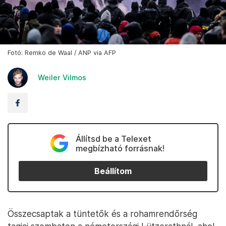
Fotó: Remko de Waal / ANP via AFP
Weiler Vilmos
Állítsd be a Telexet
megbízható forrásnak!
Beállítom
Összecsaptak a tüntetők és a rohamrendőrség