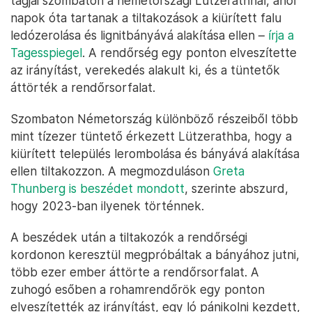
tagjai szombaton a németországi Lützerathnál, ahol
napok óta tartanak a tiltakozások a kiürített falu
ledózerolása és lignitbányává alakítása ellen –
írja a
Tagesspiegel
. A rendőrség egy ponton elveszítette
az irányítást, verekedés alakult ki, és a tüntetők
áttörték a rendőrsorfalat.
Szombaton Németország különböző részeiből több
mint tízezer tüntető érkezett Lützerathba, hogy a
kiürített település lerombolása és bányává alakítása
ellen tiltakozzon. A megmozduláson
Greta
Thunberg is beszédet mondott
, szerinte abszurd,
hogy 2023-ban ilyenek történnek.
A beszédek után a tiltakozók a rendőrségi
kordonon keresztül megpróbáltak a bányához jutni,
több ezer ember áttörte a rendőrsorfalat. A
zuhogó esőben a rohamrendőrök egy ponton
elveszítették az irányítást, egy ló pánikolni kezdett,