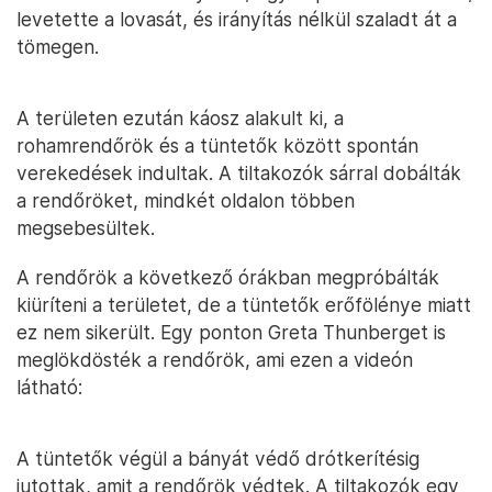
levetette a lovasát, és irányítás nélkül szaladt át a
tömegen.
A területen ezután káosz alakult ki, a
rohamrendőrök és a tüntetők között spontán
verekedések indultak. A tiltakozók sárral dobálták
a rendőröket, mindkét oldalon többen
megsebesültek.
A rendőrök a következő órákban megpróbálták
kiüríteni a területet, de a tüntetők erőfölénye miatt
ez nem sikerült. Egy ponton Greta Thunberget is
meglökdösték a rendőrök, ami ezen a videón
látható:
A tüntetők végül a bányát védő drótkerítésig
jutottak, amit a rendőrök védtek. A tiltakozók egy