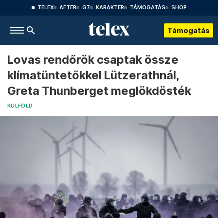
TELEX
AFTER
G7
KARAKTER
TÁMOGATÁS
SHOP
Támogatás
Lovas rendőrök csaptak össze
klímatüntetőkkel Lützerathnál,
Greta Thunberget meglökdösték
KÜLFÖLD