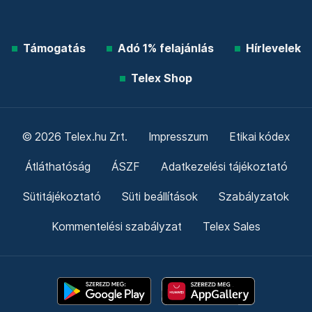
Támogatás
Adó 1% felajánlás
Hírlevelek
Telex Shop
© 2026 Telex.hu Zrt.
Impresszum
Etikai kódex
Átláthatóság
ÁSZF
Adatkezelési tájékoztató
Sütitájékoztató
Süti beállítások
Szabályzatok
Kommentelési szabályzat
Telex Sales