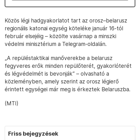
Közös légi hadgyakorlatot tart az orosz–belarusz
regionális katonai egység köteléke január 16-tól
február elsejéig – közölte vasárnap a minszki
védelmi minisztérium a Telegram-oldalán.
„A repüléstaktikai manőverekbe a belarusz
fegyveres erők minden repülőterét, gyakorlóterét
és légvédelmét is bevonják” – olvasható a
közleményben, amely szerint az orosz légierő
érintett egységei már meg is érkeztek Belaruszba.
(MTI)
Friss bejegyzések