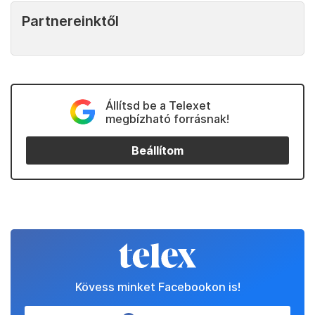
Partnereinktől
Állítsd be a Telexet
megbízható forrásnak!
Beállítom
Kövess minket Facebookon is!