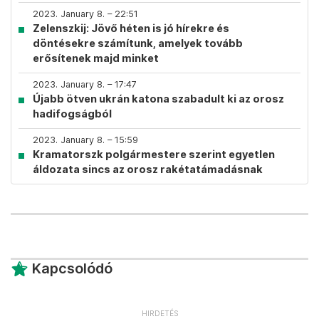
2023. January 8. – 22:51
Zelenszkij: Jövő héten is jó hírekre és
döntésekre számítunk, amelyek tovább
erősítenek majd minket
2023. January 8. – 17:47
Újabb ötven ukrán katona szabadult ki az orosz
hadifogságból
2023. January 8. – 15:59
Kramatorszk polgármestere szerint egyetlen
áldozata sincs az orosz rakétatámadásnak
Kapcsolódó