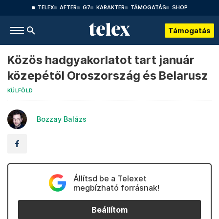
TELEX
AFTER
G7
KARAKTER
TÁMOGATÁS
SHOP
Támogatás
Közös hadgyakorlatot tart január
közepétől Oroszország és Belarusz
KÜLFÖLD
Bozzay Balázs
Állítsd be a Telexet
megbízható forrásnak!
Beállítom