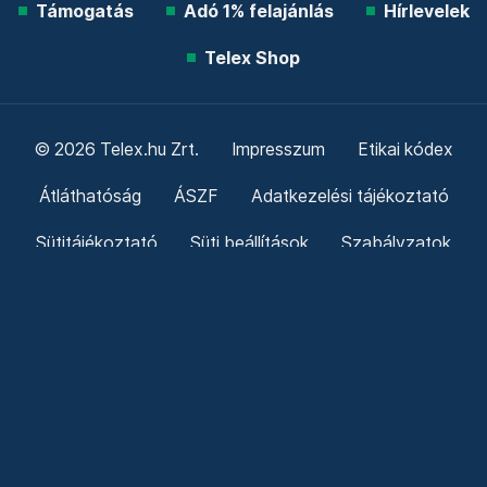
Támogatás
Adó 1% felajánlás
Hírlevelek
Telex Shop
© 2026 Telex.hu Zrt.
Impresszum
Etikai kódex
Átláthatóság
ÁSZF
Adatkezelési tájékoztató
Sütitájékoztató
Süti beállítások
Szabályzatok
Kommentelési szabályzat
Telex Sales