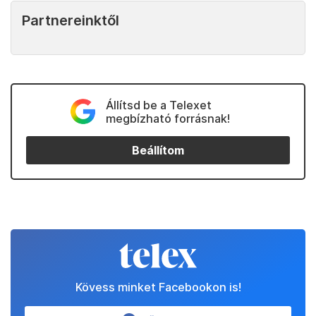
Partnereinktől
Állítsd be a Telexet
megbízható forrásnak!
Beállítom
Kövess minket Facebookon is!