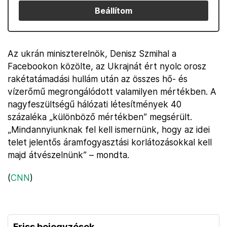
Beállítom
Az ukrán miniszterelnök, Denisz Szmihal a
Facebookon közölte, az Ukrajnát ért nyolc orosz
rakétatámadási hullám után az összes hő- és
vízerőmű megrongálódott valamilyen mértékben. A
nagyfeszültségű hálózati létesítmények 40
százaléka „különböző mértékben” megsérült.
„Mindannyiunknak fel kell ismernünk, hogy az idei
telet jelentős áramfogyasztási korlátozásokkal kell
majd átvészelnünk” – mondta.
(
CNN
)
Friss bejegyzések