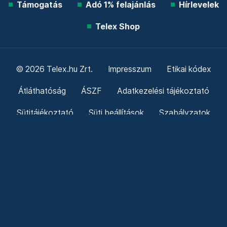
Támogatás
Adó 1% felajánlás
Hírlevelek
Telex Shop
© 2026 Telex.hu Zrt.
Impresszum
Etikai kódex
Átláthatóság
ÁSZF
Adatkezelési tájékoztató
Sütitájékoztató
Süti beállítások
Szabályzatok
Kommentelési szabályzat
Telex Sales