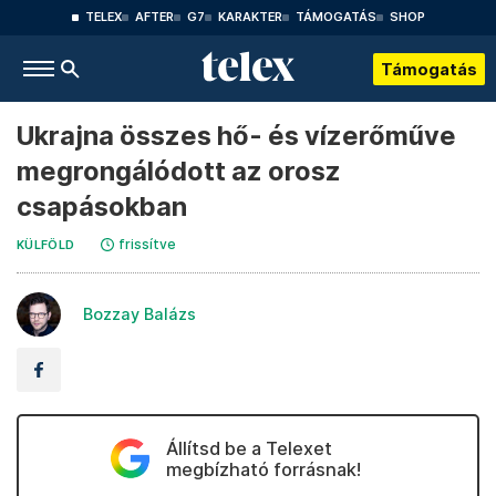
TELEX
AFTER
G7
KARAKTER
TÁMOGATÁS
SHOP
Támogatás
Ukrajna összes hő- és vízerőműve
megrongálódott az orosz
csapásokban
frissítve
KÜLFÖLD
Bozzay Balázs
Állítsd be a Telexet
megbízható forrásnak!