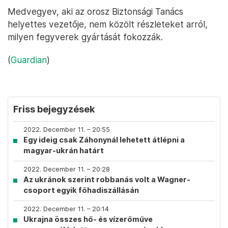
Medvegyev, aki az orosz Biztonsági Tanács
helyettes vezetője, nem közölt részleteket arról,
milyen fegyverek gyártását fokozzák.
(
Guardian
)
Friss bejegyzések
2022. December 11. – 20:55
Egy ideig csak Záhonynál lehetett átlépni a
magyar-ukrán határt
2022. December 11. – 20:28
Az ukránok szerint robbanás volt a Wagner-
csoport egyik főhadiszállásán
2022. December 11. – 20:14
Ukrajna összes hő- és vízerőműve