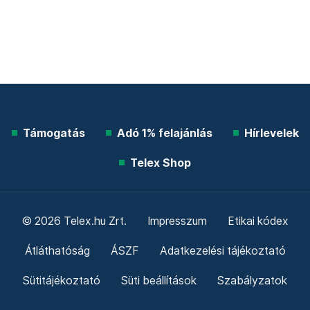
Támogatás
Adó 1% felajánlás
Hírlevelek
Telex Shop
© 2026 Telex.hu Zrt.
Impresszum
Etikai kódex
Átláthatóság
ÁSZF
Adatkezelési tájékoztató
Sütitájékoztató
Süti beállítások
Szabályzatok