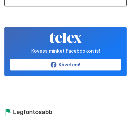
Kövess minket Facebookon is!
Követem!
Legfontosabb