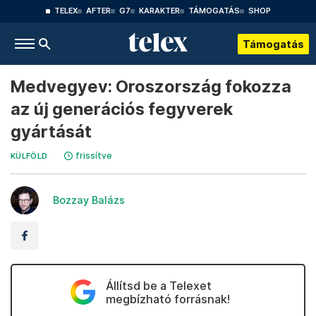
TELEX
AFTER
G7
KARAKTER
TÁMOGATÁS
SHOP
Támogatás
Medvegyev: Oroszország fokozza
az új generációs fegyverek
gyártását
frissítve
KÜLFÖLD
Bozzay Balázs
Állítsd be a Telexet
megbízható forrásnak!