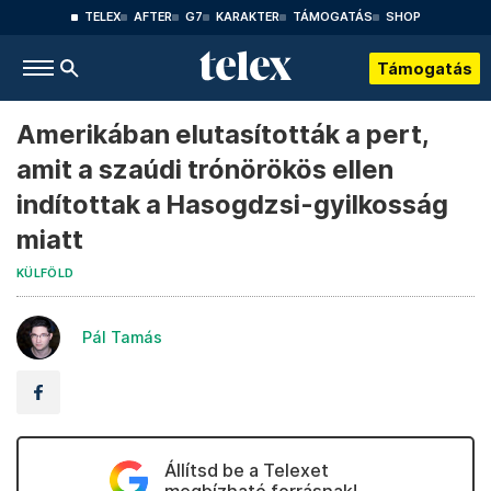
TELEX
AFTER
G7
KARAKTER
TÁMOGATÁS
SHOP
Támogatás
Amerikában elutasították a pert,
amit a szaúdi trónörökös ellen
indítottak a Hasogdzsi-gyilkosság
miatt
KÜLFÖLD
Pál Tamás
Állítsd be a Telexet