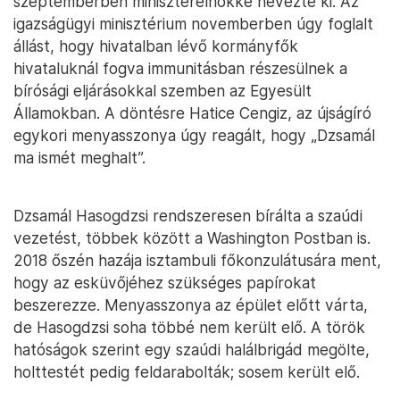
szeptemberben miniszterelnökké nevezte ki. Az
igazságügyi minisztérium novemberben úgy foglalt
állást, hogy hivatalban lévő kormányfők
hivataluknál fogva immunitásban részesülnek a
bírósági eljárásokkal szemben az Egyesült
Államokban. A döntésre Hatice Cengiz, az újságíró
egykori menyasszonya úgy reagált, hogy „Dzsamál
ma ismét meghalt”.
Dzsamál Hasogdzsi rendszeresen bírálta a szaúdi
vezetést, többek között a Washington Postban is.
2018 őszén hazája isztambuli főkonzulátusára ment,
hogy az esküvőjéhez szükséges papírokat
beszerezze. Menyasszonya az épület előtt várta,
de Hasogdzsi soha többé nem került elő. A török
hatóságok szerint egy szaúdi halálbrigád megölte,
holttestét pedig feldarabolták; sosem került elő.