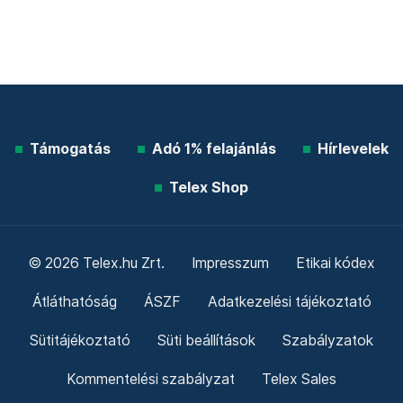
Támogatás
Adó 1% felajánlás
Hírlevelek
Telex Shop
© 2026 Telex.hu Zrt.
Impresszum
Etikai kódex
Átláthatóság
ÁSZF
Adatkezelési tájékoztató
Sütitájékoztató
Süti beállítások
Szabályzatok
Kommentelési szabályzat
Telex Sales