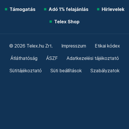
Támogatás
Adó 1% felajánlás
Hírlevelek
Telex Shop
© 2026 Telex.hu Zrt.
Impresszum
Etikai kódex
Átláthatóság
ÁSZF
Adatkezelési tájékoztató
Sütitájékoztató
Süti beállítások
Szabályzatok
Kommentelési szabályzat
Telex Sales