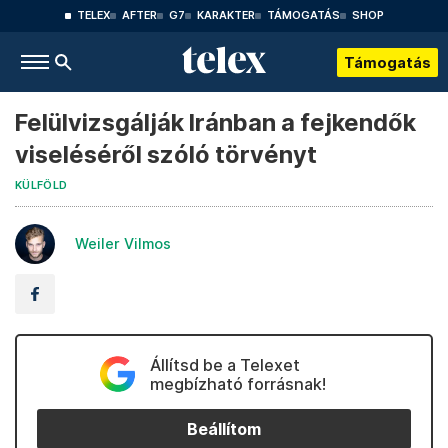
TELEX
AFTER
G7
KARAKTER
TÁMOGATÁS
SHOP
Támogatás
Felülvizsgálják Iránban a fejkendők
viseléséről szóló törvényt
KÜLFÖLD
Weiler Vilmos
Állítsd be a Telexet
megbízható forrásnak!
Beállítom