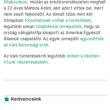
tiltakozások
, miután az erkölcsrendészeten meghalt
a 22 éves Mahsza Amini, akit azért vittek be, mert
nem viselt fejkendőt. Az elmúlt több mint két
hónapban
folyamatosak voltak a tüntetések
,
legutóbb sokan
tűzijátékkal ünnepelték
, hogy az
ország válogatottja kikapott az Amerikai Egyesült
Államok csapatától. Az egyik ünneplőt
agyonlőtték
az iráni biztonsági erők
.
Az iráni tüntetésekről legutóbb
ebben a cikkben
írtunk részletesebben
.
Kedvenceink