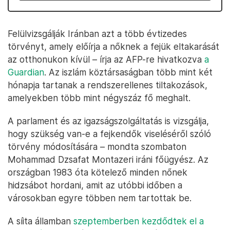
Felülvizsgálják Iránban azt a több évtizedes
törvényt, amely előírja a nőknek a fejük eltakarását
az otthonukon kívül – írja az AFP-re hivatkozva
a
Guardian
. Az iszlám köztársaságban több mint két
hónapja tartanak a rendszerellenes tiltakozások,
amelyekben több mint négyszáz fő meghalt.
A parlament és az igazságszolgáltatás is vizsgálja,
hogy szükség van-e a fejkendők viseléséről szóló
törvény módosítására – mondta szombaton
Mohammad Dzsafat Montazeri iráni főügyész. Az
országban 1983 óta kötelező minden nőnek
hidzsábot hordani, amit az utóbbi időben a
városokban egyre többen nem tartottak be.
A síita államban
szeptemberben kezdődtek el a