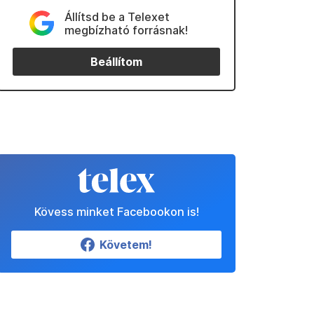
Állítsd be a Telexet
megbízható forrásnak!
Beállítom
Kövess minket Facebookon is!
Követem!