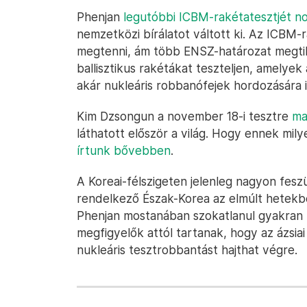
Phenjan
legutóbbi ICBM-rakétatesztjét n
nemzetközi bírálatot váltott ki. Az ICBM
megtenni, ám több ENSZ-határozat megtilt
ballisztikus rakétákat teszteljen, amelye
akár nukleáris robbanófejek hordozására i
Kim Dzsongun a november 18-i tesztre
ma
láthatott először a világ. Hogy ennek mily
írtunk bővebben
.
A Koreai-félszigeten jelenleg nagyon feszü
rendelkező Észak-Korea az elmúlt hetekbe
Phenjan mostanában szokatlanul gyakran 
megfigyelők attól tartanak, hogy az ázsi
nukleáris tesztrobbantást hajthat végre.