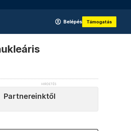
Belépés
Támogatás
ukleáris
Partnereinktől