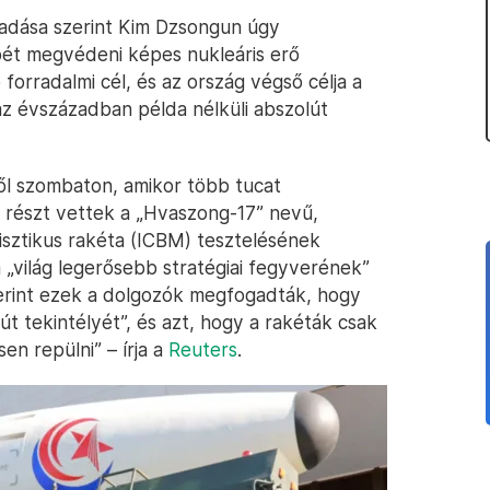
íradása szerint Kim Dzsongun úgy
pét megvédeni képes nukleáris erő
forradalmi cél, és az ország végső célja a
 az évszázadban példa nélküli abszolút
ől szombaton, amikor több tucat
ik részt vettek a „Hvaszong-17” nevű,
llisztikus rakéta (ICBM) tesztelésének
„világ legerősebb stratégiai fegyverének”
zerint ezek a dolgozók megfogadták, hogy
t tekintélyét”, és azt, hogy a rakéták csak
sen repülni” – írja a
Reuters
.