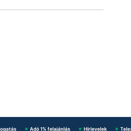
ogatás
Adó 1% felajánlás
Hírlevelek
Tele