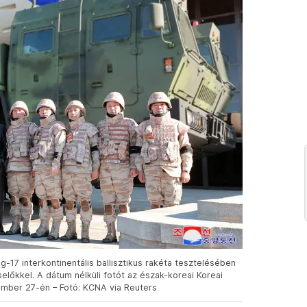
17 interkontinentális ballisztikus rakéta tesztelésében
előkkel. A dátum nélküli fotót az észak-koreai Koreai
mber 27-én – Fotó: KCNA via Reuters