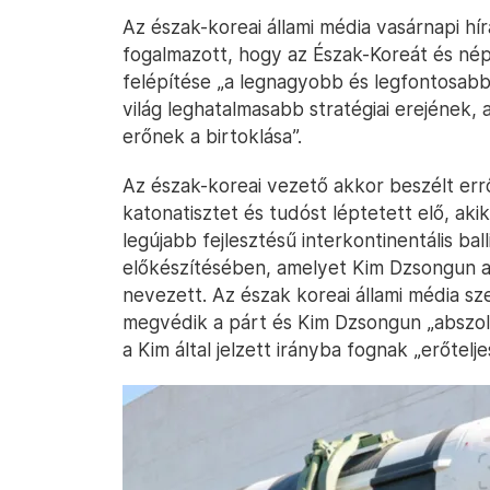
Az észak-koreai állami média vasárnapi h
fogalmazott, hogy az Észak-Koreát és né
felépítése „a legnagyobb és legfontosabb 
világ leghatalmasabb stratégiai erejének,
erőnek a birtoklása”.
Az észak-koreai vezető akkor beszélt err
katonatisztet és tudóst léptetett elő, ak
legújabb fejlesztésű interkontinentális ba
előkészítésében, amelyet Kim Dzsongun a 
nevezett. Az észak koreai állami média s
megvédik a párt és Kim Dzsongun „abszolú
a Kim által jelzett irányba fognak „erőtelje