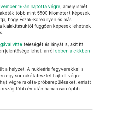
ovember 18-án hajtotta végre
, amely ismét
-rakéták több mint 5500 kilométert képesek
ja, hogy Észak-Korea ilyen és más
k a kialakításuktól függően képesek lehetnek
s.
gával vitte
feleségét és lányát is, akit itt
en jelentősége lehet, arról
ebben a cikkben
lt a helyzet. A nukleáris fegyverekkel is
n egy sor rakétatesztet hajtott végre.
hajt végre rakéta-próbarepüléseket, emiatt
ai ország több év után hamarosan újabb