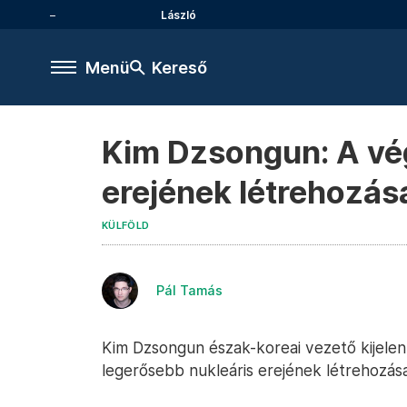
László
Menü
Kereső
Kim Dzsongun: A vég
erejének létrehozás
KÜLFÖLD
Pál Tamás
Kim Dzsongun észak-koreai vezető kijelent
legerősebb nukleáris erejének létrehozása 