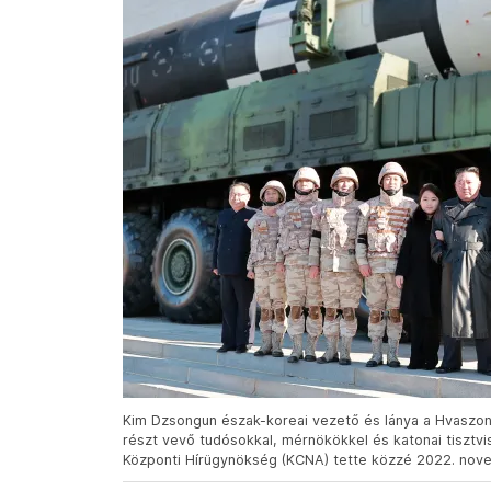
Kim Dzsongun észak-koreai vezető és lánya a Hvaszong-
részt vevő tudósokkal, mérnökökkel és katonai tisztvis
Központi Hírügynökség (KCNA) tette közzé 2022. nove