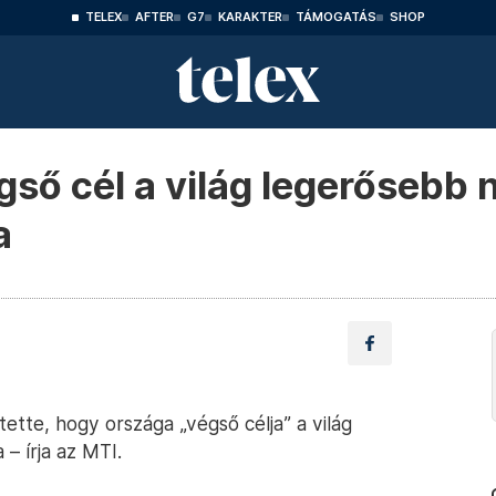
TELEX
AFTER
G7
KARAKTER
TÁMOGATÁS
SHOP
ső cél a világ legerősebb n
a
ette, hogy országa „végső célja” a világ
– írja az MTI.