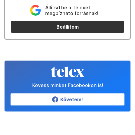
Állítsd be a Telexet
megbízható forrásnak!
Beállítom
Kövess minket Facebookon is!
Követem!