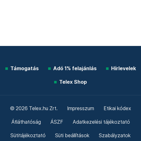
Támogatás
Adó 1% felajánlás
Hírlevelek
Telex Shop
© 2026 Telex.hu Zrt.
Impresszum
Etikai kódex
Átláthatóság
ÁSZF
Adatkezelési tájékoztató
Sütitájékoztató
Süti beállítások
Szabályzatok