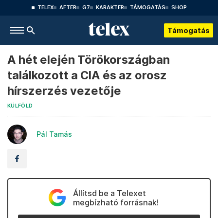
TELEX
AFTER
G7
KARAKTER
TÁMOGATÁS
SHOP
Támogatás
A hét elején Törökországban
találkozott a CIA és az orosz
hírszerzés vezetője
KÜLFÖLD
Pál Tamás
Állítsd be a Telexet
megbízható forrásnak!