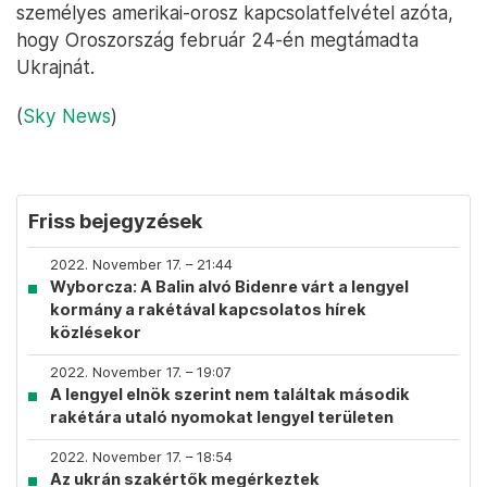
személyes amerikai-orosz kapcsolatfelvétel azóta,
hogy Oroszország február 24-én megtámadta
Ukrajnát.
(
Sky News
)
Friss bejegyzések
2022. November 17. – 21:44
Wyborcza: A Balin alvó Bidenre várt a lengyel
kormány a rakétával kapcsolatos hírek
közlésekor
2022. November 17. – 19:07
A lengyel elnök szerint nem találtak második
rakétára utaló nyomokat lengyel területen
2022. November 17. – 18:54
Az ukrán szakértők megérkeztek