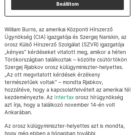
Beállítom
William Burns, az amerikai Központi Hírszerző
Ügynökség (CIA) igazgatója és Szergej Nariskin, az
orosz Külső Hírszerző Szolgálat (SZVR) igazgatója
„kényes” kérdéseket vitatott meg, amikor a héten
Törökországban találkoztak – közölte csütörtökön
Szergej Rjabkov orosz külügyminiszter-helyettes.
„Az ott megvitatott kérdések érzékeny
természetűek voltak” – mondta Rjabkov,
hozzátéve, hogy a kapcsolatfelvételt az amerikai fél
kezdeményezte. Az
Interfax
orosz hírügynökség
azt írja, hogy a találkozó november 14-én volt
Ankarában.
Az orosz külügyminiszter-helyettes azt is mondta,
hogy még ebben a hónapban további