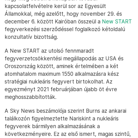
kapcsolatfelvételre kerül sor az Egyesült
Államokkal, még azelőtt, hogy november 29. és
december 6. között Kairóban összeül a
New START
fegyverkezési szerződéssel foglalkozó kétoldalú
konzultatív bizottság.
A New START az utolsó fennmaradt
fegyverzetcsökkentési megállapodás az USA és
Oroszország között, aminek értelmében a két
atomhatalom maximum 1550 alkalmazásra kész
stratégiai nukleáris fegyvert birtokolhat. Az
egyezményt 2021 februárjában újabb öt évre
meghosszabbították.
A Sky News beszámolója szerint Burns az ankarai
találkozón figyelmeztette Nariskint a nukleáris
fegyverek bármilyen alkalmazásának a
következményeire. Ez az első ismert, magas szintű,