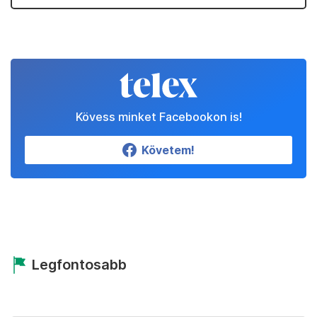
Kövess minket Facebookon is!
Követem!
Legfontosabb