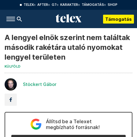
TELEX
AFTER
G7
KARAKTER
TÁMOGATÁS
SHOP
Támogatás
A lengyel elnök szerint nem találtak
második rakétára utaló nyomokat
lengyel területen
KÜLFÖLD
Stöckert Gábor
Állítsd be a Telexet
megbízható forrásnak!