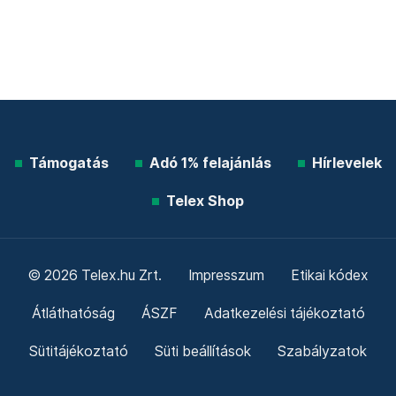
Támogatás
Adó 1% felajánlás
Hírlevelek
Telex Shop
© 2026 Telex.hu Zrt.
Impresszum
Etikai kódex
Átláthatóság
ÁSZF
Adatkezelési tájékoztató
Sütitájékoztató
Süti beállítások
Szabályzatok
Kommentelési szabályzat
Telex Sales