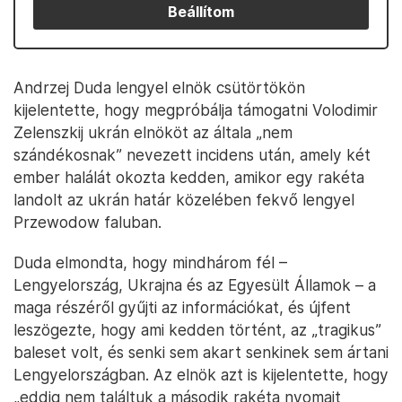
Beállítom
Andrzej Duda lengyel elnök csütörtökön
kijelentette, hogy megpróbálja támogatni Volodimir
Zelenszkij ukrán elnököt az általa „nem
szándékosnak” nevezett incidens után, amely két
ember halálát okozta kedden, amikor egy rakéta
landolt az ukrán határ közelében fekvő lengyel
Przewodow faluban.
Duda elmondta, hogy mindhárom fél –
Lengyelország, Ukrajna és az Egyesült Államok – a
maga részéről gyűjti az információkat, és újfent
leszögezte, hogy ami kedden történt, az „tragikus”
baleset volt, és senki sem akart senkinek sem ártani
Lengyelországban. Az elnök azt is kijelentette, hogy
„eddig nem találtuk a második rakéta nyomait