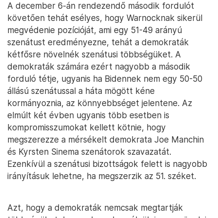
A december 6-án rendezendő második fordulót
követően tehát esélyes, hogy Warnocknak sikerül
megvédenie pozícióját, ami egy 51-49 arányú
szenátust eredményezne, tehát a demokraták
kétfősre növelnék szenátusi többségüket. A
demokraták számára ezért nagyobb a második
forduló tétje, ugyanis ha Bidennek nem egy 50-50
állású szenátussal a háta mögött kéne
kormányoznia, az könnyebbséget jelentene. Az
elmúlt két évben ugyanis több esetben is
kompromisszumokat kellett kötnie, hogy
megszerezze a mérsékelt demokrata Joe Manchin
és Kyrsten Sinema szenátorok szavazatát.
Ezenkívül a szenátusi bizottságok felett is nagyobb
irányításuk lehetne, ha megszerzik az 51. széket.
Azt, hogy a demokraták nemcsak megtartják