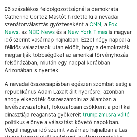
96 százalékos feldolgozottságnál a demokrata
Catherine Cortez Mastót hirdette ki a nevadai
szenátorválasztás győzteseként a
CNN
, a
Fox
News
, az
NBC News
és a
New York Times
is magyar
idő szerint vasárnap hajnalban. Ezzel négy nappal a
félidős választások után eldőlt, hogy a demokraták
megtartják többségüket az amerikai törvényhozás
felsőházában, miután egy nappal korábban
Arizonában is nyertek.
A nevadai összecsapásban egészen szombat estig a
republikánus Adam Laxalt állt nyerésre, azonban
ahogy elkezdték összeszámolni az államban a
levélszavazatokat, fokozatosan csökkent a politikai
dinasztiája reaganista gyökereit
trumpizmusra váltó
politikus előnye a választást követő napokban.
Végül magyar idő szerint vasárnap hajnalban a Las