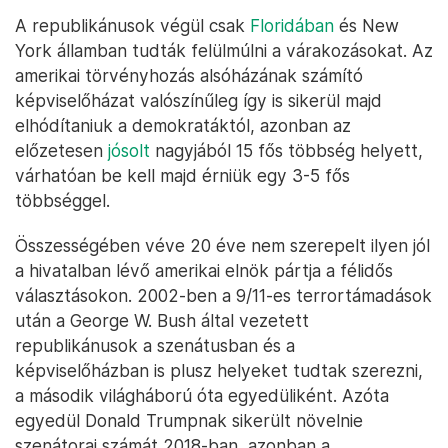
A republikánusok végül csak
Floridában
és New
York államban tudták felülmúlni a várakozásokat. Az
amerikai törvényhozás alsóházának számító
képviselőházat valószínűleg így is sikerül majd
elhódítaniuk a demokratáktól, azonban az
előzetesen
jósolt
nagyjából 15 fős többség helyett,
várhatóan be kell majd érniük egy 3-5 fős
többséggel.
Összességében véve 20 éve nem szerepelt ilyen jól
a hivatalban lévő amerikai elnök pártja a félidős
választásokon. 2002-ben a 9/11-es terrortámadások
után a George W. Bush által vezetett
republikánusok a szenátusban és a
képviselőházban is plusz helyeket tudtak szerezni,
a második világháború óta egyedüliként. Azóta
egyedül Donald Trumpnak sikerült növelnie
szenátorai számát 2018-ban, azonban a