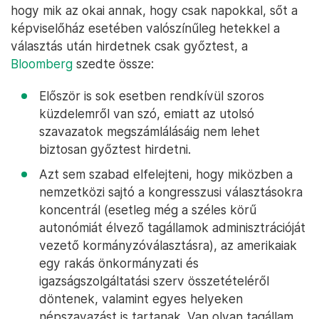
hogy mik az okai annak, hogy csak napokkal, sőt a
képviselőház esetében valószínűleg hetekkel a
választás után hirdetnek csak győztest, a
Bloomberg
szedte össze:
Először is sok esetben rendkívül szoros
küzdelemről van szó, emiatt az utolsó
szavazatok megszámlálásáig nem lehet
biztosan győztest hirdetni.
Azt sem szabad elfelejteni, hogy miközben a
nemzetközi sajtó a kongresszusi választásokra
koncentrál (esetleg még a széles körű
autonómiát élvező tagállamok adminisztrációját
vezető kormányzóválasztásra), az amerikaiak
egy rakás önkormányzati és
igazságszolgáltatási szerv összetételéről
döntenek, valamint egyes helyeken
népszavazást is tartanak. Van olyan tagállam,