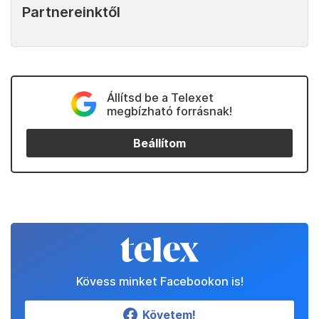
Partnereinktől
Állítsd be a Telexet
megbízható forrásnak!
Beállítom
Kövess minket Facebookon is!
Követem!