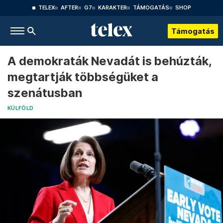
TELEX
AFTER
G7
KARAKTER
TÁMOGATÁS
SHOP
Támogatás
A demokraták Nevadát is behúzták,
megtartják többségüket a
szenátusban
KÜLFÖLD