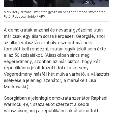
Mark Kelly arizonai szenátor győzelmi beszédet mond szombaton –
Fotó: Rebecca Noble / AFP
A demokraták arizonai és nevadai győzelme után
már csak egy állam sorsa kérdéses: Georgiáé, ahol
az állam választási szabályai szerint második
fordulót kell rendezni, miután egyik jelölt sem érte
el az 50 százalékot. (Alaszkában sincs még
végeredmény, azonban az már biztos, hogy két
republikánus jelölt között dől el a verseny.
Végeredmény másfél hét múlva várható, a választás
esélyese a jelenlegi szenátor, a mérsékelt Lisa
Murkowski.)
Georgiában a jelenlegi demokrata szenátor Raphael
Warnock 49,4 százalékot szerzett a keddi
választáson, míg a republikánusok által indított