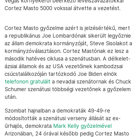
Vegas környékéről beérkező levélszavazatokkal
Cortez Masto 5000 vokssal átvette a vezetést.
Cortez Masto győzelme azért is jelzésértékű, mert
a republikánus Joe Lombardónak sikerült legyőznie
az állam demokrata kormányzóját, Steve Sisolakot a
kormányzóválasztáson. Cortez Mastónak ez lesz a
második hatéves ciklusa a szenátusban. A délkelet-
ázsiai államok és az USA vezetőinek kambodzsai
csúcstalálkozóján tartózkodó Joe Biden elnök
telefonon gratulált
a nevadai szenátornak és Chuck
Schumer szenátusi többségi vezetőnek a győzelem
után.
Szombat hajnalban a demokraták 49-49-re
módosították a szenátusi verseny állását az ex-
űrhajós, demokrata
Mark Kelly győzelmével
Arizonában, 24 órával később pedig Cortez Masto