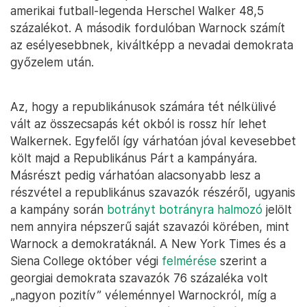
amerikai futball-legenda Herschel Walker 48,5
százalékot. A második fordulóban Warnock számít
az esélyesebbnek, kiváltképp a nevadai demokrata
győzelem után.
Az, hogy a republikánusok számára tét nélkülivé
vált az összecsapás két okból is rossz hír lehet
Walkernek. Egyfelől így várhatóan jóval kevesebbet
költ majd a Republikánus Párt a kampányára.
Másrészt pedig várhatóan alacsonyabb lesz a
részvétel a republikánus szavazók részéről, ugyanis
a kampány során
botrányt botrányra halmozó
jelölt
nem annyira népszerű saját szavazói körében, mint
Warnock a demokratáknál. A New York Times és a
Siena College október végi
felmérése
szerint a
georgiai demokrata szavazók 76 százaléka volt
„nagyon pozitív” véleménnyel Warnockról, míg a