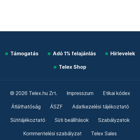
Támogatás
Adó 1% felajánlás
Hírlevelek
Telex Shop
© 2026 Telex.hu Zrt.
Impresszum
Etikai kódex
Átláthatóság
ÁSZF
Adatkezelési tájékoztató
Sütitájékoztató
Süti beállítások
Szabályzatok
Kommentelési szabályzat
Telex Sales