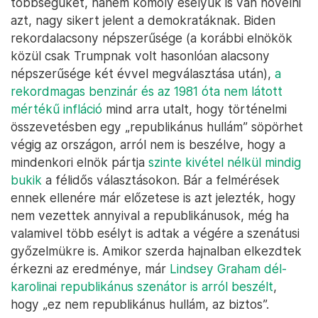
többségüket, hanem komoly esélyük is van növelni
azt, nagy sikert jelent a demokratáknak. Biden
rekordalacsony népszerűsége (a korábbi elnökök
közül csak Trumpnak volt hasonlóan alacsony
népszerűsége két évvel megválasztása után),
a
rekordmagas benzinár és az 1981 óta nem látott
mértékű infláció
mind arra utalt, hogy történelmi
összevetésben egy „republikánus hullám” söpörhet
végig az országon, arról nem is beszélve, hogy a
mindenkori elnök pártja
szinte kivétel nélkül mindig
bukik
a félidős választásokon. Bár a felmérések
ennek ellenére már előzetese is azt jelezték, hogy
nem vezettek annyival a republikánusok, még ha
valamivel több esélyt is adtak a végére a szenátusi
győzelmükre is. Amikor szerda hajnalban elkezdtek
érkezni az eredménye, már
Lindsey Graham dél-
karolinai republikánus szenátor is arról beszélt
,
hogy „ez nem republikánus hullám, az biztos”.