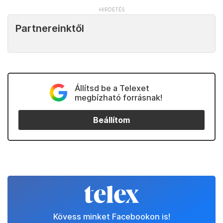
Partnereinktől
Állítsd be a Telexet
megbízható forrásnak!
Beállítom
Kövess minket Facebookon is!