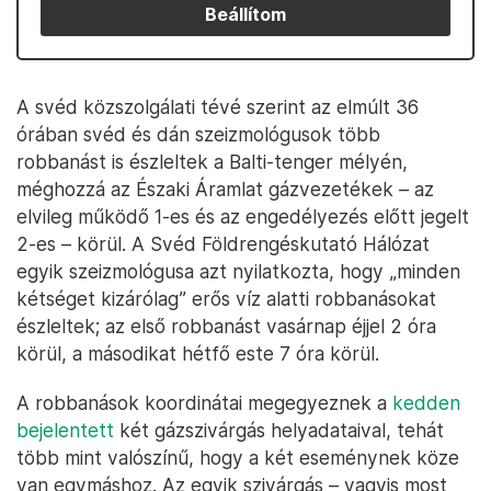
Beállítom
A svéd közszolgálati tévé szerint az elmúlt 36
órában svéd és dán szeizmológusok több
robbanást is észleltek a Balti-tenger mélyén,
méghozzá az Északi Áramlat gázvezetékek – az
elvileg működő 1-es és az engedélyezés előtt jegelt
2-es – körül. A Svéd Földrengéskutató Hálózat
egyik szeizmológusa azt nyilatkozta, hogy „minden
kétséget kizárólag” erős víz alatti robbanásokat
észleltek; az első robbanást vasárnap éjjel 2 óra
körül, a másodikat hétfő este 7 óra körül.
A robbanások koordinátai megegyeznek a
kedden
bejelentett
két gázszivárgás helyadataival, tehát
több mint valószínű, hogy a két eseménynek köze
van egymáshoz. Az egyik szivárgás – vagyis most