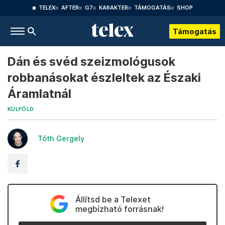
TELEX
AFTER
G7
KARAKTER
TÁMOGATÁS
SHOP
Támogatás
Dán és svéd szeizmológusok
robbanásokat észleltek az Északi
Áramlatnál
KÜLFÖLD
Tóth Gergely
Állítsd be a Telexet
megbízható forrásnak!