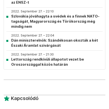
az ENSZ-t
2022. September 27. – 22:10
Szlovákia jóváhagyta a svédek és a finnek NATO-
tagságát, Magyarország és Törökország még
mindig nem
2022. September 27. – 22:04
Dán miniszterelnök: Szándékosan okozták a két
Északi Áramlat szivárgását
2022. September 27. – 21:30
Lettország rendkívüli állapotot vezet be
Oroszországgal közös határán
Kapcsolódó