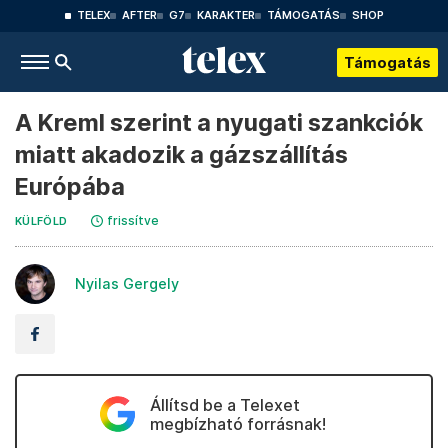
TELEX
AFTER
G7
KARAKTER
TÁMOGATÁS
SHOP
Támogatás
A Kreml szerint a nyugati szankciók
miatt akadozik a gázszállítás
Európába
frissítve
KÜLFÖLD
Nyilas Gergely
Állítsd be a Telexet
megbízható forrásnak!