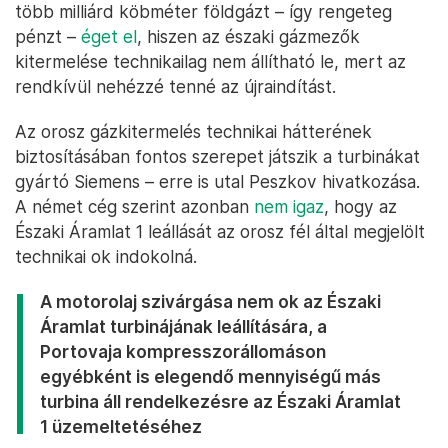
több milliárd köbméter földgázt – így rengeteg
pénzt –
éget el
, hiszen az északi gázmezők
kitermelése technikailag nem állítható le, mert az
rendkívül nehézzé tenné az újraindítást.
Az orosz gázkitermelés technikai hátterének
biztosításában fontos szerepet játszik a turbinákat
gyártó Siemens – erre is utal Peszkov hivatkozása.
A német cég szerint azonban
nem igaz
, hogy az
Északi Áramlat 1 leállását az orosz fél által megjelölt
technikai ok indokolná.
A motorolaj szivárgása nem ok az Északi
Áramlat turbinájának leállítására, a
Portovaja kompresszorállomáson
egyébként is elegendő mennyiségű más
turbina áll rendelkezésre az Északi Áramlat
1 üzemeltetéséhez