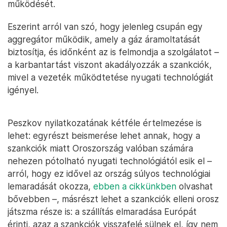
működését.
Eszerint arról van szó, hogy jelenleg csupán egy
aggregátor működik, amely a gáz áramoltatását
biztosítja, és időnként az is felmondja a szolgálatot –
a karbantartást viszont akadályozzák a szankciók,
mivel a vezeték működtetése nyugati technológiát
igényel.
Peszkov nyilatkozatának kétféle értelmezése is
lehet: egyrészt beismerése lehet annak, hogy a
szankciók miatt Oroszország valóban számára
nehezen pótolható nyugati technológiától esik el –
arról, hogy ez idővel az ország súlyos technológiai
lemaradását okozza,
ebben a cikkünkben
olvashat
bővebben –, másrészt lehet a szankciók elleni orosz
játszma része is: a szállítás elmaradása Európát
érinti, azaz a szankciók visszafelé sülnek el, így nem