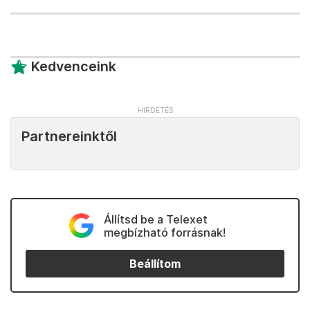
Kedvenceink
Partnereinktől
Állítsd be a Telexet
megbízható forrásnak!
Beállítom