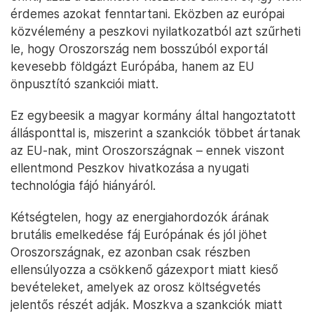
érdemes azokat fenntartani. Eközben az európai
közvélemény a peszkovi nyilatkozatból azt szűrheti
le, hogy Oroszország nem bosszúból exportál
kevesebb földgázt Európába, hanem az EU
önpusztító szankciói miatt.
Ez egybeesik a magyar kormány által hangoztatott
állásponttal is, miszerint a szankciók többet ártanak
az EU-nak, mint Oroszországnak – ennek viszont
ellentmond Peszkov hivatkozása a nyugati
technológia fájó hiányáról.
Kétségtelen, hogy az energiahordozók árának
brutális emelkedése fáj Európának és jól jöhet
Oroszországnak, ez azonban csak részben
ellensúlyozza a csökkenő gázexport miatt kieső
bevételeket, amelyek az orosz költségvetés
jelentős részét adják. Moszkva a szankciók miatt