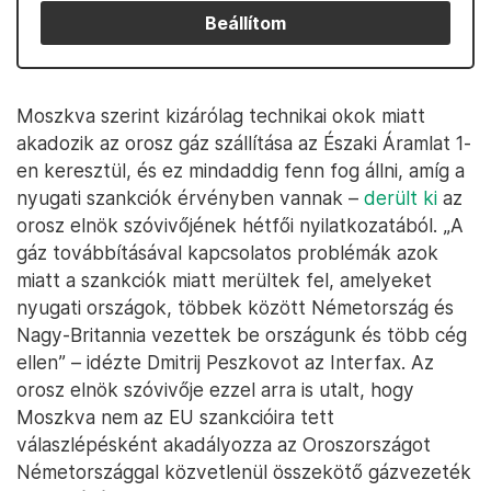
Beállítom
Moszkva szerint kizárólag technikai okok miatt
akadozik az orosz gáz szállítása az Északi Áramlat 1-
en keresztül, és ez mindaddig fenn fog állni, amíg a
nyugati szankciók érvényben vannak –
derült ki
az
orosz elnök szóvivőjének hétfői nyilatkozatából. „A
gáz továbbításával kapcsolatos problémák azok
miatt a szankciók miatt merültek fel, amelyeket
nyugati országok, többek között Németország és
Nagy-Britannia vezettek be országunk és több cég
ellen” – idézte Dmitrij Peszkovot az Interfax. Az
orosz elnök szóvivője ezzel arra is utalt, hogy
Moszkva nem az EU szankcióira tett
válaszlépésként akadályozza az Oroszországot
Németországgal közvetlenül összekötő gázvezeték