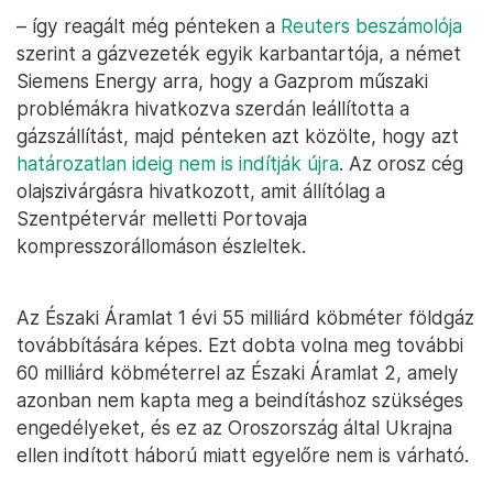
– így reagált még pénteken a
Reuters beszámolója
szerint a gázvezeték egyik karbantartója, a német
Siemens Energy arra, hogy a Gazprom műszaki
problémákra hivatkozva szerdán leállította a
gázszállítást, majd pénteken azt közölte, hogy azt
határozatlan ideig nem is indítják újra
. Az orosz cég
olajszivárgásra hivatkozott, amit állítólag a
Szentpétervár melletti Portovaja
kompresszorállomáson észleltek.
Az Északi Áramlat 1 évi 55 milliárd köbméter földgáz
továbbítására képes. Ezt dobta volna meg további
60 milliárd köbméterrel az Északi Áramlat 2, amely
azonban nem kapta meg a beindításhoz szükséges
engedélyeket, és ez az Oroszország által Ukrajna
ellen indított háború miatt egyelőre nem is várható.