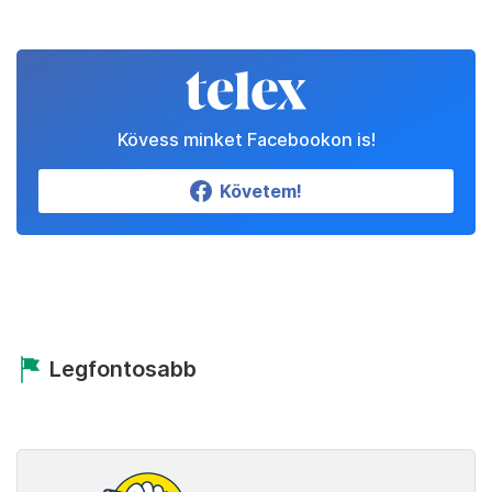
Kövess minket Facebookon is!
Követem!
Legfontosabb