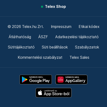
Telex Shop
© 2026 Telex.hu Zrt.
Impresszum
Etikai kódex
Átláthatóság
ÁSZF
Adatkezelési tájékoztató
Sütitájékoztató
Süti beállítások
Szabályzatok
Kommentelési szabályzat
Telex Sales