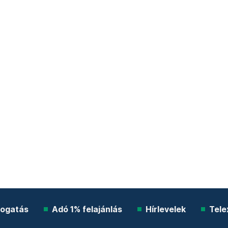
ogatás
Adó 1% felajánlás
Hírlevelek
Tele