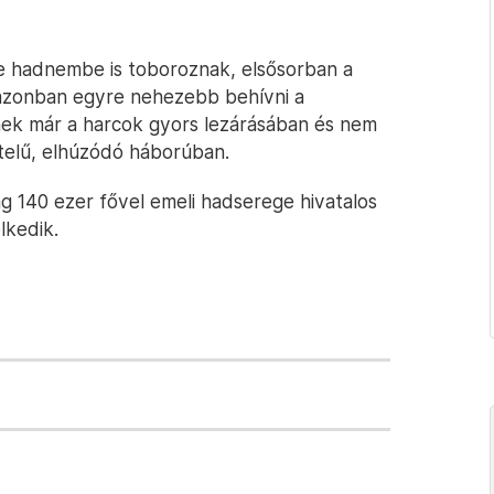
le hadnembe is toboroznak, elsősorban a
l azonban egyre nehezebb behívni a
nek már a harcok gyors lezárásában és nem
telű, elhúzódó háborúban.
g 140 ezer fővel emeli hadserege hivatalos
lkedik.