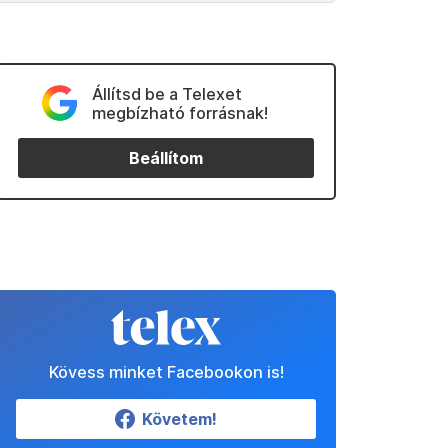
Állítsd be a Telexet
megbízható forrásnak!
Beállítom
Kövess minket Facebookon is!
Követem!