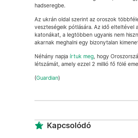
hadseregbe.
Az ukrán oldal szerint az oroszok többfé
veszteségeik pótlására. Az idő elteltéve
katonákat, a legtöbben ugyanis nem hisz
akarnak meghalni egy bizonytalan kimene
Néhány napja
írtuk meg
, hogy Oroszorszá
létszámát, amely ezzel 2 millió fő fölé eme
(
Guardian
)
Kapcsolódó