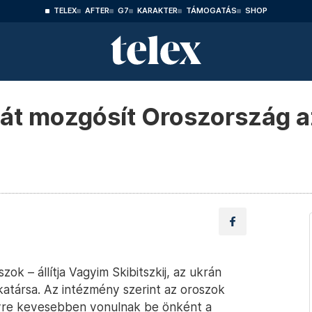
TELEX
AFTER
G7
KARAKTER
TÁMOGATÁS
SHOP
nát mozgósít Oroszország 
ok – állítja Vagyim Skibitszkij, az ukrán
atársa. Az intézmény szerint az oroszok
gyre kevesebben vonulnak be önként a