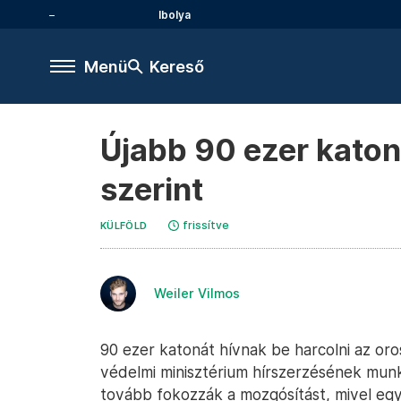
Ibolya
Menü
Kereső
Újabb 90 ezer kato
szerint
frissítve
KÜLFÖLD
Weiler Vilmos
90 ezer katonát hívnak be harcolni az orosz
védelmi minisztérium hírszerzésének munk
tovább fokozzák a mozgósítást, mivel e