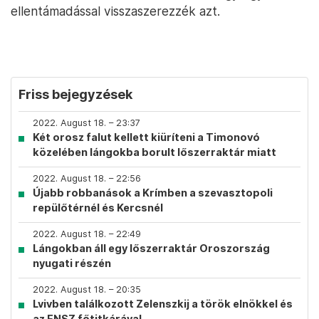
ellentámadással visszaszerezzék azt.
Friss bejegyzések
2022. August 18. – 23:37
Két orosz falut kellett kiüríteni a Timonovó
közelében lángokba borult lőszerraktár miatt
2022. August 18. – 22:56
Újabb robbanások a Krímben a szevasztopoli
repülőtérnél és Kercsnél
2022. August 18. – 22:49
Lángokban áll egy lőszerraktár Oroszország
nyugati részén
2022. August 18. – 20:35
Lvivben találkozott Zelenszkij a török elnökkel és
az ENSZ főtitkárával