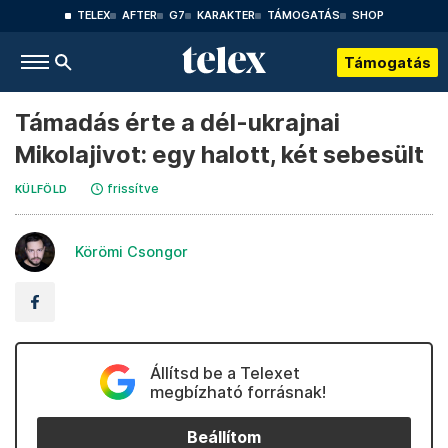
TELEX
AFTER
G7
KARAKTER
TÁMOGATÁS
SHOP
Támogatás
Támadás érte a dél-ukrajnai
Mikolajivot: egy halott, két sebesült
frissítve
KÜLFÖLD
Körömi Csongor
Állítsd be a Telexet
megbízható forrásnak!
Beállítom