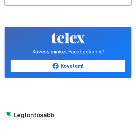
Kövess minket Facebookon is!
Követem!
Legfontosabb