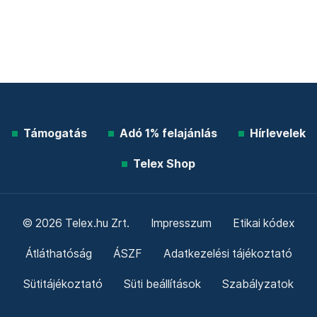
Támogatás
Adó 1% felajánlás
Hírlevelek
Telex Shop
© 2026 Telex.hu Zrt.
Impresszum
Etikai kódex
Átláthatóság
ÁSZF
Adatkezelési tájékoztató
Sütitájékoztató
Süti beállítások
Szabályzatok
Kommentelési szabályzat
Telex Sales