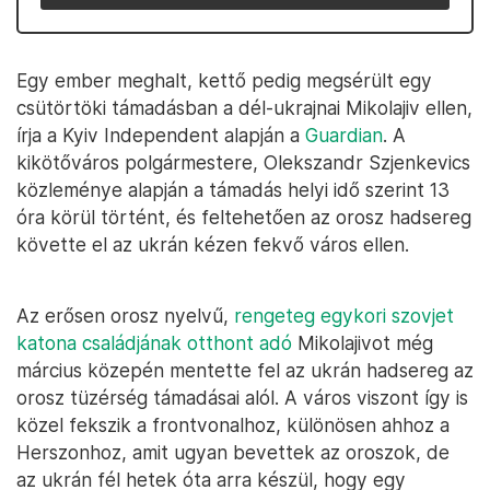
Egy ember meghalt, kettő pedig megsérült egy
csütörtöki támadásban a dél-ukrajnai Mikolajiv ellen,
írja a Kyiv Independent alapján a
Guardian
. A
kikötőváros polgármestere, Olekszandr Szjenkevics
közleménye alapján a támadás helyi idő szerint 13
óra körül történt, és feltehetően az orosz hadsereg
követte el az ukrán kézen fekvő város ellen.
Az erősen orosz nyelvű,
rengeteg egykori szovjet
katona családjának otthont adó
Mikolajivot még
március közepén mentette fel az ukrán hadsereg az
orosz tüzérség támadásai alól. A város viszont így is
közel fekszik a frontvonalhoz, különösen ahhoz a
Herszonhoz, amit ugyan bevettek az oroszok, de
az ukrán fél hetek óta arra készül, hogy egy