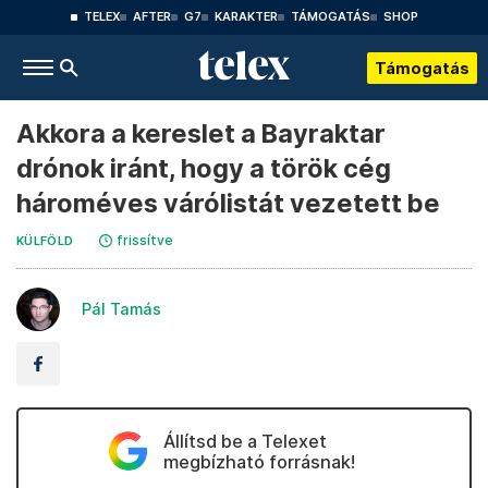
TELEX
AFTER
G7
KARAKTER
TÁMOGATÁS
SHOP
Támogatás
Akkora a kereslet a Bayraktar
drónok iránt, hogy a török cég
hároméves várólistát vezetett be
frissítve
KÜLFÖLD
Pál Tamás
Állítsd be a Telexet
megbízható forrásnak!