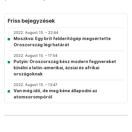
Friss bejegyzések
2022. August 15. – 22:44
Moszkva: Egy brit felderítőgép megsértette
Oroszország légi határát
2022. August 15. – 17:54
Putyin: Oroszország kész modern fegyvereket
kínálni a latin-amerikai, ázsiai és afrikai
országoknak
2022. August 15. – 13:47
Van még idő, de meg kéne állapodni az
atomsorompóról