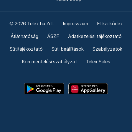
© 2026 Telex.hu Zrt.
Impresszum
Etikai kódex
Átláthatóság
ÁSZF
Adatkezelési tájékoztató
Sütitájékoztató
Süti beállítások
Szabályzatok
Kommentelési szabályzat
Telex Sales