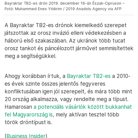
Bayraktar TB2-es drón 2019. december 16-án Észak-Cipruson –
Fotó: Muhammed Enes Yildirim / 2019 Anadolu Agency via AFP
A Bayraktar TB2-es drónok kiemelkedő szerepet
játszottak az orosz invázió elleni védekezésben a
háború első szakaszában. Az ukránok több tucat
orosz tankot és páncélozott járművet semmisítettek
meg a segítségükkel.
Ahogy korábban írtuk, a
Bayraktar TB2-es
a 2010-
es évek szinte összes jelentős fegyveres
konfliktusában igen jól szerepelt, és mára több mint
20 ország alkalmazza, vagy rendelte meg a típust.
Hamarosan
a potenciális vásárlók között bukkanhat
fel Magyarország is
, mely aktívan tesztel több
török dróntípust is.
(
Business Insider
)