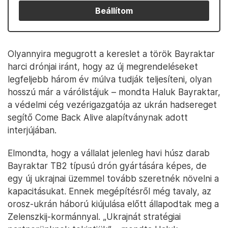
Beállítom
Olyannyira megugrott a kereslet a török Bayraktar
harci drónjai iránt, hogy az új megrendeléseket
legfeljebb három év múlva tudják teljesíteni, olyan
hosszú már a várólistájuk – mondta Haluk Bayraktar,
a védelmi cég vezérigazgatója az ukrán hadsereget
segítő Come Back Alive alapítványnak adott
interjújában.
Elmondta, hogy a vállalat jelenleg havi húsz darab
Bayraktar TB2 típusú drón gyártására képes, de
egy új ukrajnai üzemmel tovább szeretnék növelni a
kapacitásukat. Ennek megépítésről még tavaly, az
orosz-ukrán háború kiújulása előtt állapodtak meg a
Zelenszkij-kormánnyal. „Ukrajnát stratégiai