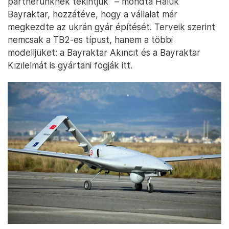
partnerünknek tekintjük” – mondta Haluk
Bayraktar, hozzátéve, hogy a vállalat már
megkezdte az ukrán gyár építését. Terveik szerint
nemcsak a TB2-es típust, hanem a többi
modelljüket: a Bayraktar Akıncıt és a Bayraktar
Kızılelmát is gyártani fogják itt.