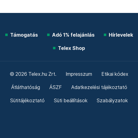
Támogatás
Adó 1% felajánlás
Hírlevelek
Telex Shop
© 2026 Telex.hu Zrt.
Impresszum
Etikai kódex
Átláthatóság
ÁSZF
Adatkezelési tájékoztató
Sütitájékoztató
Süti beállítások
Szabályzatok
Kommentelési szabályzat
Telex Sales