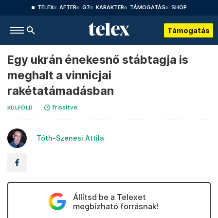
TELEX
AFTER
G7
KARAKTER
TÁMOGATÁS
SHOP
Támogatás
Egy ukrán énekesnő stábtagja is
meghalt a vinnicjai
rakétatámadásban
frissítve
KÜLFÖLD
Tóth-Szenesi Attila
Állítsd be a Telexet
megbízható forrásnak!