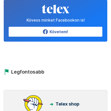
Kövess minket Facebookon is!
Követem!
Legfontosabb
Telex shop