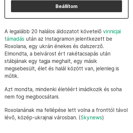
Beállítom
A legalább 20 halálos áldozatot követelő
vinnicjai
támadás
után az Instagramon jelentkezett be
Roxolana, egy ukrán énekes és dalszerző.
Elmondta, a belvárost ért rakétacsapás után
stábjának egy tagja meghalt, egy másik
megsebesült, élet és halál között van, jelenleg is
műtik.
Azt mondta, mindenki életéért imádkozik és soha
nem fog megbocsátani.
Roxolanának ma fellépése lett volna a fronttól távol
lévő, közép-ukrajnai városban. (
Skynews
)