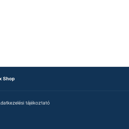
x Shop
datkezelési tájékoztató
zat
Telex Sales