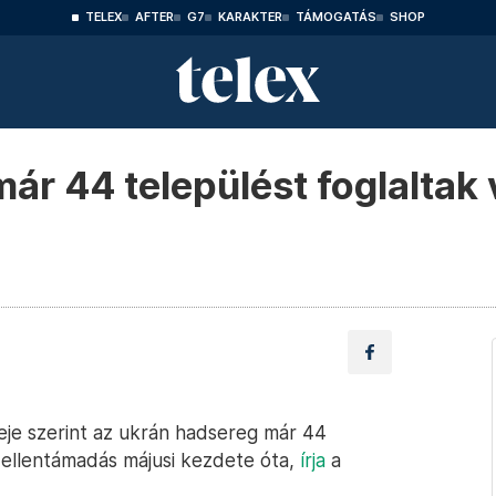
TELEX
AFTER
G7
KARAKTER
TÁMOGATÁS
SHOP
már 44 települést foglaltak
eje szerint az ukrán hadsereg már 44
 ellentámadás májusi kezdete óta,
írja
a