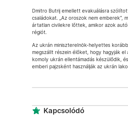
Dmitro Butrij emellett evakuálásra szólíto
családokat. „Az oroszok nem emberek”, mond
ártatlan civilekre lőttek, amikor azok au
régiót.
Az ukrán miniszterelnök-helyettes koráb
megszállt részein élőket, hogy hagyják el 
komoly ukrán ellentámadás készülődik, é
emberi pajzsként használják az ukrán lako
Kapcsolódó