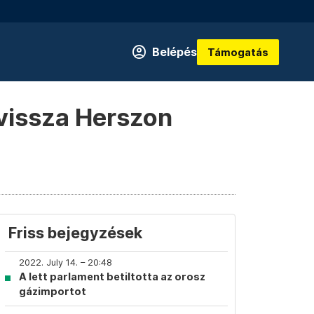
Belépés
Támogatás
 vissza Herszon
Friss bejegyzések
2022. July 14. – 20:48
A lett parlament betiltotta az orosz
gázimportot