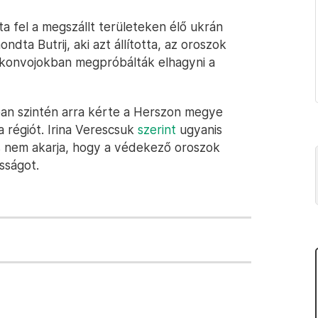
tta fel a megszállt területeken élő ukrán
ta Butrij, aki azt állította, az oroszok
tókonvojokban megpróbálták elhagyni a
ban szintén arra kérte a Herszon megye
a régiót. Irina Verescsuk
szerint
ugyanis
s nem akarja, hogy a védekező oroszok
sságot.