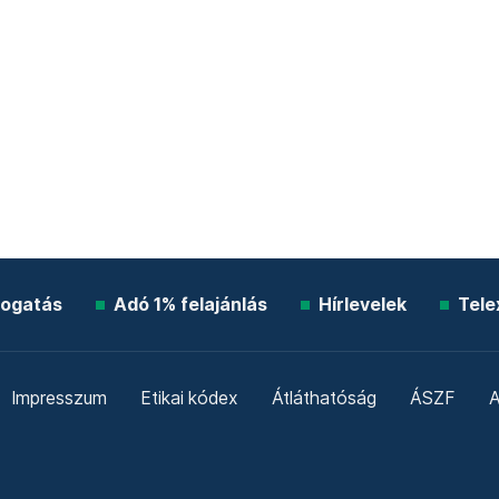
ogatás
Adó 1% felajánlás
Hírlevelek
Tele
Impresszum
Etikai kódex
Átláthatóság
ÁSZF
A
Süti beállítások
Szabályzatok
Kommentelési szabály