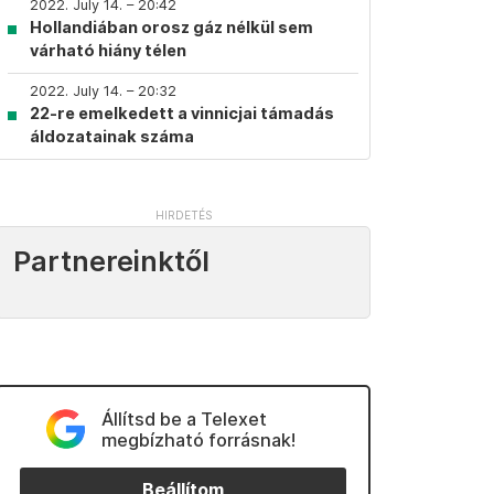
2022. July 14. – 20:42
Hollandiában orosz gáz nélkül sem
várható hiány télen
2022. July 14. – 20:32
22-re emelkedett a vinnicjai támadás
áldozatainak száma
Partnereinktől
Állítsd be a Telexet
megbízható forrásnak!
Beállítom