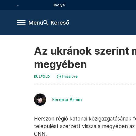
Ibolya
Menü
Kereső
Az ukránok szerint 
megyében
frissítve
KÜLFÖLD
Ferenci Ármin
Herszon régió katonai közigazgatásának f
települést szerzett vissza a megyében az
CNN.