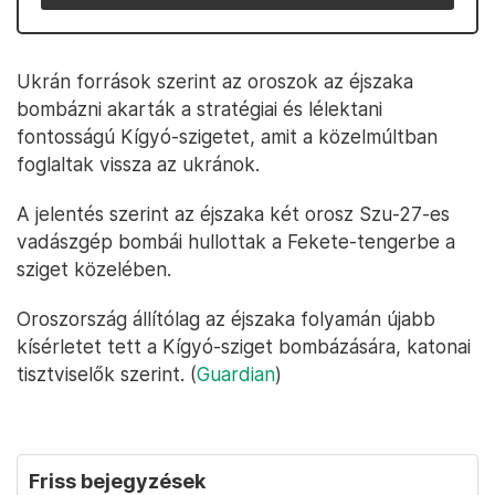
Ukrán források szerint az oroszok az éjszaka
bombázni akarták a stratégiai és lélektani
fontosságú Kígyó-szigetet, amit a közelmúltban
foglaltak vissza az ukránok.
A jelentés szerint az éjszaka két orosz Szu-27-es
vadászgép bombái hullottak a Fekete-tengerbe a
sziget közelében.
Oroszország állítólag az éjszaka folyamán újabb
kísérletet tett a Kígyó-sziget bombázására, katonai
tisztviselők szerint. (
Guardian
)
Friss bejegyzések