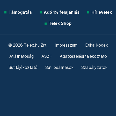
Támogatás
Adó 1% felajánlás
Hírlevelek
Telex Shop
© 2026 Telex.hu Zrt.
Impresszum
Etikai kódex
Átláthatóság
ÁSZF
Adatkezelési tájékoztató
Sütitájékoztató
Süti beállítások
Szabályzatok
Kommentelési szabályzat
Telex Sales