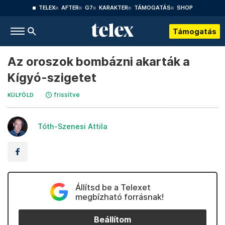
TELEX
AFTER
G7
KARAKTER
TÁMOGATÁS
SHOP
Támogatás
Az oroszok bombázni akarták a
Kígyó-szigetet
frissítve
KÜLFÖLD
Tóth-Szenesi Attila
Állítsd be a Telexet
megbízható forrásnak!
Beállítom