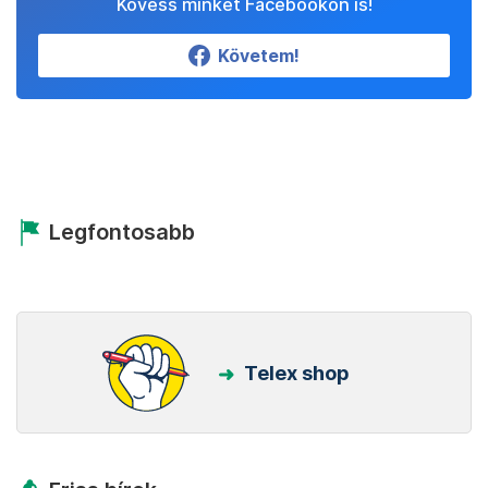
Kövess minket Facebookon is!
Követem!
Legfontosabb
Telex shop