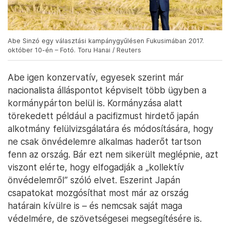
Abe Sinzó egy választási kampánygyűlésen Fukusimában 2017.
október 10-én – Fotó. Toru Hanai / Reuters
Abe igen konzervatív, egyesek szerint már
nacionalista álláspontot képviselt több ügyben a
kormánypárton belül is. Kormányzása alatt
törekedett például a pacifizmust hirdető japán
alkotmány felülvizsgálatára és módosítására, hogy
ne csak önvédelemre alkalmas haderőt tartson
fenn az ország. Bár ezt nem sikerült meglépnie, azt
viszont elérte, hogy elfogadják a „kollektív
önvédelemről” szóló elvet. Eszerint Japán
csapatokat mozgósíthat most már az ország
határain kívülre is – és nemcsak saját maga
védelmére, de szövetségesei megsegítésére is.