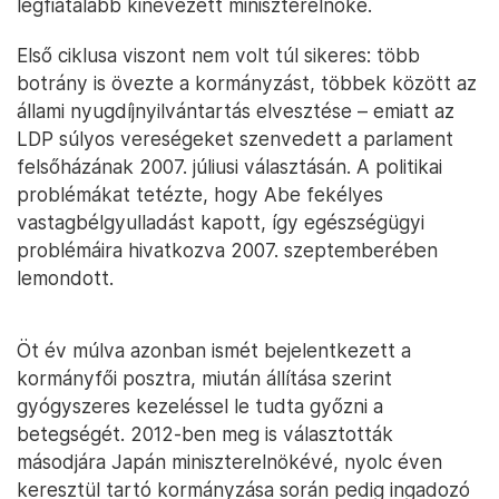
legfiatalabb kinevezett miniszterelnöke.
Első ciklusa viszont nem volt túl sikeres: több
botrány is övezte a kormányzást, többek között az
állami nyugdíjnyilvántartás elvesztése – emiatt az
LDP súlyos vereségeket szenvedett a parlament
felsőházának 2007. júliusi választásán. A politikai
problémákat tetézte, hogy Abe fekélyes
vastagbélgyulladást kapott, így egészségügyi
problémáira hivatkozva 2007. szeptemberében
lemondott.
Öt év múlva azonban ismét bejelentkezett a
kormányfői posztra, miután állítása szerint
gyógyszeres kezeléssel le tudta győzni a
betegségét. 2012-ben meg is választották
másodjára Japán miniszterelnökévé, nyolc éven
keresztül tartó kormányzása során pedig ingadozó