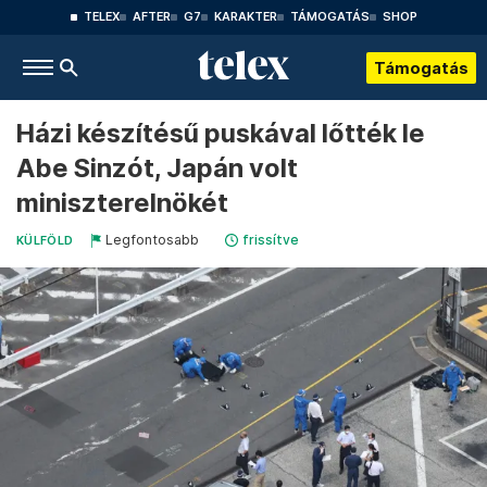
TELEX
AFTER
G7
KARAKTER
TÁMOGATÁS
SHOP
Támogatás
Házi készítésű puskával lőtték le
Abe Sinzót, Japán volt
miniszterelnökét
Legfontosabb
frissítve
KÜLFÖLD