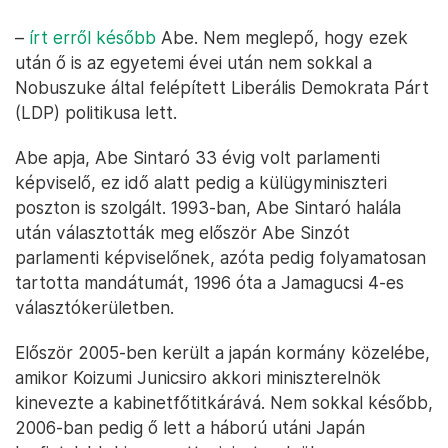
–
írt erről később
Abe. Nem meglepő, hogy ezek
után ő is az egyetemi évei után nem sokkal a
Nobuszuke által felépített Liberális Demokrata Párt
(LDP) politikusa lett.
Abe apja, Abe Sintaró 33 évig volt parlamenti
képviselő, ez idő alatt pedig a külügyminiszteri
poszton is szolgált. 1993-ban, Abe Sintaró halála
után választották meg először Abe Sinzót
parlamenti képviselőnek, azóta pedig folyamatosan
tartotta mandátumát, 1996 óta a Jamagucsi 4-es
választókerületben.
Először 2005-ben került a japán kormány közelébe,
amikor Koizumi Junicsiro akkori miniszterelnök
kinevezte a kabinetfőtitkárává. Nem sokkal később,
2006-ban pedig ő lett a háború utáni Japán