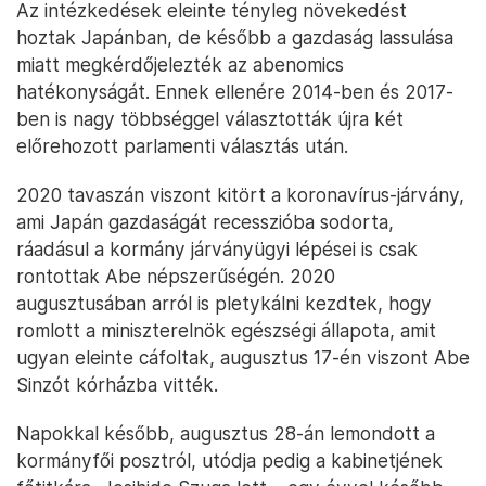
Az intézkedések eleinte tényleg növekedést
hoztak Japánban, de később a gazdaság lassulása
miatt megkérdőjelezték az abenomics
hatékonyságát. Ennek ellenére 2014-ben és 2017-
ben is nagy többséggel választották újra két
előrehozott parlamenti választás után.
2020 tavaszán viszont kitört a koronavírus-járvány,
ami Japán gazdaságát recesszióba sodorta,
ráadásul a kormány járványügyi lépései is csak
rontottak Abe népszerűségén. 2020
augusztusában arról is pletykálni kezdtek, hogy
romlott a miniszterelnök egészségi állapota, amit
ugyan eleinte cáfoltak, augusztus 17-én viszont Abe
Sinzót kórházba vitték.
Napokkal később, augusztus 28-án lemondott a
kormányfői posztról, utódja pedig a kabinetjének