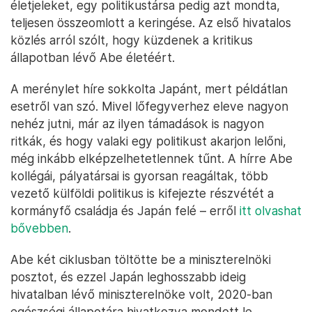
életjeleket, egy politikustársa pedig azt mondta,
teljesen összeomlott a keringése. Az első hivatalos
közlés arról szólt, hogy küzdenek a kritikus
állapotban lévő Abe életéért.
A merénylet híre sokkolta Japánt, mert példátlan
esetről van szó. Mivel lőfegyverhez eleve nagyon
nehéz jutni, már az ilyen támadások is nagyon
ritkák, és hogy valaki egy politikust akarjon lelőni,
még inkább elképzelhetetlennek tűnt. A hírre Abe
kollégái, pályatársai is gyorsan reagáltak, több
vezető külföldi politikus is kifejezte részvétét a
kormányfő családja és Japán felé – erről
itt olvashat
bővebben
.
Abe két ciklusban töltötte be a miniszterelnöki
posztot, és ezzel Japán leghosszabb ideig
hivatalban lévő miniszterelnöke volt, 2020-ban
egészségi állapotára hivatkozva mondott le