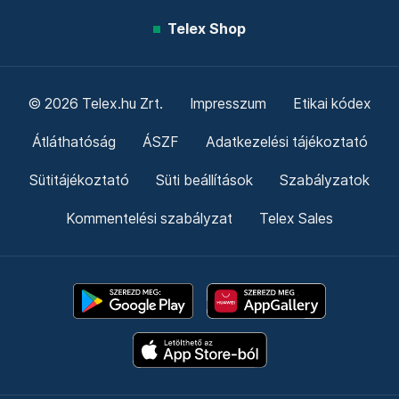
Telex Shop
© 2026 Telex.hu Zrt.
Impresszum
Etikai kódex
Átláthatóság
ÁSZF
Adatkezelési tájékoztató
Sütitájékoztató
Süti beállítások
Szabályzatok
Kommentelési szabályzat
Telex Sales