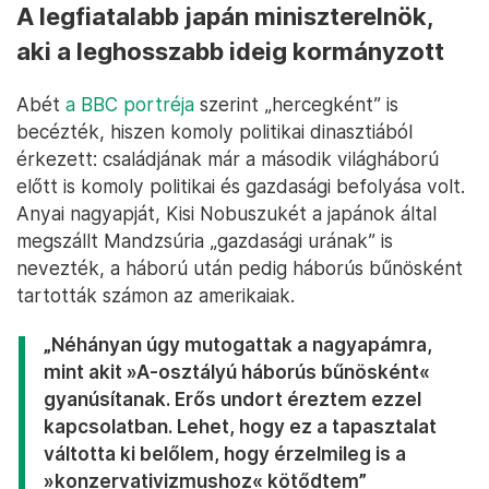
A legfiatalabb japán miniszterelnök,
aki a leghosszabb ideig kormányzott
Abét
a BBC portréja
szerint „hercegként” is
becézték, hiszen komoly politikai dinasztiából
érkezett: családjának már a második világháború
előtt is komoly politikai és gazdasági befolyása volt.
Anyai nagyapját, Kisi Nobuszukét a japánok által
megszállt Mandzsúria „gazdasági urának” is
nevezték, a háború után pedig háborús bűnösként
tartották számon az amerikaiak.
„Néhányan úgy mutogattak a nagyapámra,
mint akit »A-osztályú háborús bűnösként«
gyanúsítanak. Erős undort éreztem ezzel
kapcsolatban. Lehet, hogy ez a tapasztalat
váltotta ki belőlem, hogy érzelmileg is a
»konzervativizmushoz« kötődtem”