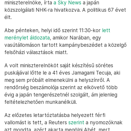
miniszterelnöke, írta
a Sky News
a japán
közszolgálati NHK-ra hivatkozva. A politikus 67 évet
élt.
Abe pénteken, helyi idő szerint 11:30-kor
lett
merénylet áldozata
, amikor Narában, egy
vasútállomáson tartott kampánybeszédet a közelgő
felsőházi választások miatt.
A volt miniszterelnököt saját készítésű sörétes
puskájával lőtte le a 41 éves Jamagami Tecuja, aki
meg sem próbált elmenekülni a helyszínről. A
rendőrség beszámolója szerint az elkövető több
évig a japán tengerészetnél szolgált, ám jelenleg
feltételezhetően munkanélküli.
Az előzetes letartóztatásba helyezett férfi
vallomást is tett, a Reuters
szerint
a nyomozóknak
azt mondta, azért akarta megölni Abét, mert