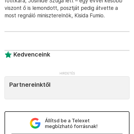
főtitkára, Josihide Szuga lett – egy évvel később
viszont ő is lemondott, posztját pedig átvette a
most regnáló miniszterelnök, Kisida Fumio.
Kedvenceink
Partnereinktől
Állítsd be a Telexet
megbízható forrásnak!