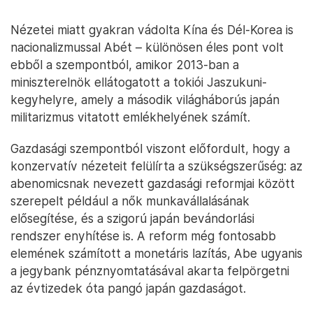
Nézetei miatt gyakran vádolta Kína és Dél-Korea is
nacionalizmussal Abét – különösen éles pont volt
ebből a szempontból, amikor 2013-ban a
miniszterelnök ellátogatott a tokiói Jaszukuni-
kegyhelyre, amely a második világháborús japán
militarizmus vitatott emlékhelyének számít.
Gazdasági szempontból viszont előfordult, hogy a
konzervatív nézeteit felülírta a szükségszerűség: az
abenomicsnak nevezett gazdasági reformjai között
szerepelt például a nők munkavállalásának
elősegítése, és a szigorú japán bevándorlási
rendszer enyhítése is. A reform még fontosabb
elemének számított a monetáris lazítás, Abe ugyanis
a jegybank pénznyomtatásával akarta felpörgetni
az évtizedek óta pangó japán gazdaságot.