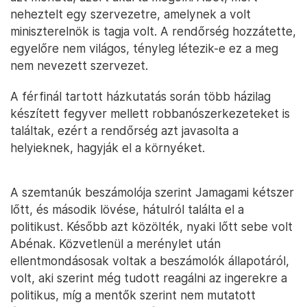
neheztelt egy szervezetre, amelynek a volt
miniszterelnök is tagja volt. A rendőrség hozzátette,
egyelőre nem világos, tényleg létezik-e ez a meg
nem nevezett szervezet.
A férfinál tartott házkutatás során több házilag
készített fegyver mellett robbanószerkezeteket is
találtak, ezért a rendőrség azt javasolta a
helyieknek, hagyják el a környéket.
A szemtanúk beszámolója szerint Jamagami kétszer
lőtt, és második lövése, hátulról találta el a
politikust. Később azt közölték, nyaki lőtt sebe volt
Abénak. Közvetlenül a merénylet után
ellentmondásosak voltak a beszámolók állapotáról,
volt, aki szerint még tudott reagálni az ingerekre a
politikus, míg a mentők szerint nem mutatott