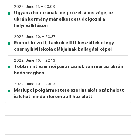
2022. June 11. – 00:03
Ugyan a háborúnak még közel sincs vége, az
ukrán kormány már elkezdett dolgozni a
helyreállításon
2022. June 10. – 23:37
Romok között, tankok előtt készültek el egy
csernyihivi iskola diákjainak ballagási képei
2022. June 10. – 22:13
Több mint ezer női parancsnok van már az ukrán
hadseregben
2022. June 10. – 20:13
Mariupol polgármestere szerint akár száz halott
is lehet minden lerombolt ház alatt