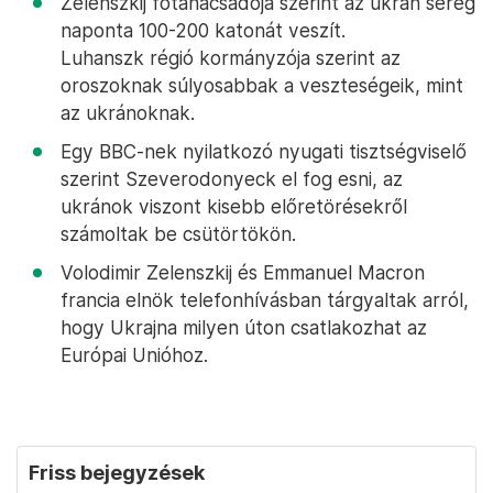
Zelenszkij főtanácsadója szerint az ukrán sereg
naponta 100-200 katonát veszít.
Luhanszk régió kormányzója szerint az
oroszoknak súlyosabbak a veszteségeik, mint
az ukránoknak.
Egy BBC-nek nyilatkozó nyugati tisztségviselő
szerint Szeverodonyeck el fog esni, az
ukránok viszont kisebb előretörésekről
számoltak be csütörtökön.
Volodimir Zelenszkij és Emmanuel Macron
francia elnök telefonhívásban tárgyaltak arról,
hogy Ukrajna milyen úton csatlakozhat az
Európai Unióhoz.
Friss bejegyzések