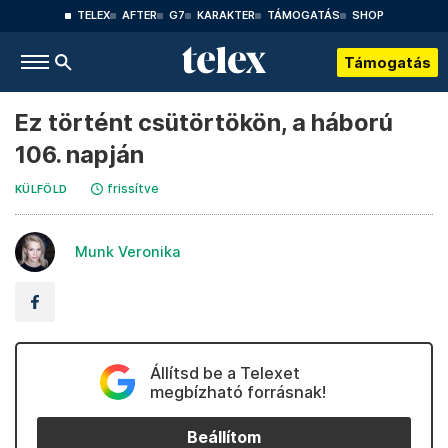
TELEX
AFTER
G7
KARAKTER
TÁMOGATÁS
SHOP
Támogatás
Ez történt csütörtökön, a háború
106. napján
frissítve
KÜLFÖLD
Munk Veronika
Állítsd be a Telexet
megbízható forrásnak!
Beállítom