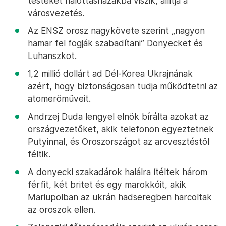
testeket halottasházakba viszik, állítja a
városvezetés.
Az ENSZ orosz nagykövete szerint „nagyon
hamar fel fogják szabadítani” Donyecket és
Luhanszkot.
1,2 millió dollárt ad Dél-Korea Ukrajnának
azért, hogy biztonságosan tudja működtetni az
atomerőműveit.
Andrzej Duda lengyel elnök bírálta azokat az
országvezetőket, akik telefonon egyeztetnek
Putyinnal, és Oroszországot az arcvesztéstől
féltik.
A donyecki szakadárok halálra ítéltek három
férfit, két britet és egy marokkóit, akik
Mariupolban az ukrán hadseregben harcoltak
az oroszok ellen.