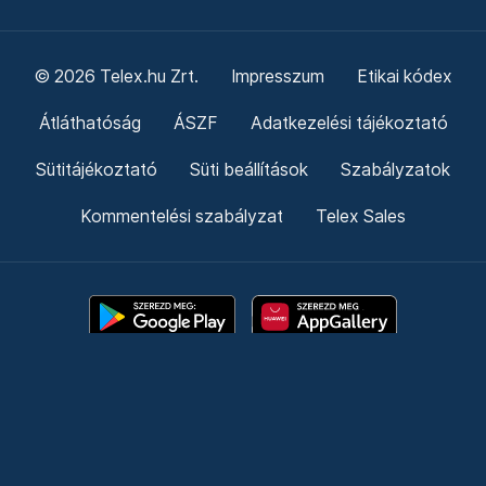
© 2026 Telex.hu Zrt.
Impresszum
Etikai kódex
Átláthatóság
ÁSZF
Adatkezelési tájékoztató
Sütitájékoztató
Süti beállítások
Szabályzatok
Kommentelési szabályzat
Telex Sales