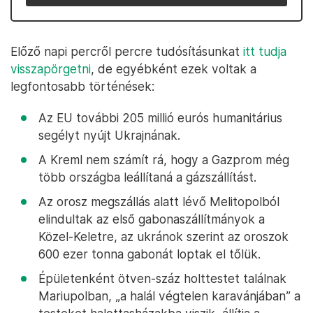
Előző napi percről percre tudósításunkat
itt tudja
visszapörgetni
, de egyébként ezek voltak a
legfontosabb történések:
Az EU további 205 millió eurós humanitárius
segélyt nyújt Ukrajnának.
A Kreml nem számít rá, hogy a Gazprom még
több országba leállítaná a gázszállítást.
Az orosz megszállás alatt lévő Melitopolból
elindultak az első gabonaszállítmányok a
Közel-Keletre, az ukránok szerint az oroszok
600 ezer tonna gabonát loptak el tőlük.
Épületenként ötven-száz holttestet találnak
Mariupolban, „a halál végtelen karavánjában” a