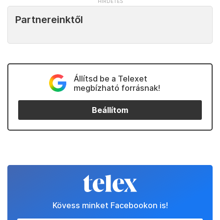
Partnereinktől
Állítsd be a Telexet
megbízható forrásnak!
Beállítom
Kövess minket Facebookon is!