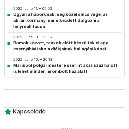
2022. June 11. – 00:03
Ugyan a háborúnak még közel sincs vége, az
ukrán kormány már elkezdett dolgozni a
helyreállításon
2022. June 10. – 23:37
Romok között, tankok előtt készültek el egy
csernyihivi iskola diákjainak ballagási képei
2022. June 10. – 20:13
Mariupol polgármestere szerint akár száz halott
is lehet minden lerombolt ház alatt
Kapcsolódó