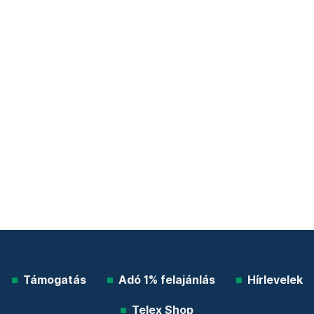
Támogatás
Adó 1% felajánlás
Hírlevelek
Telex Shop