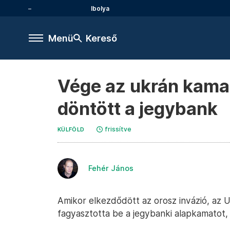
Ibolya
Menü
Kereső
Vége az ukrán kamat
döntött a jegybank
frissítve
KÜLFÖLD
Fehér János
Amikor elkezdődött az orosz invázió, az 
fagyasztotta be a jegybanki alapkamatot,