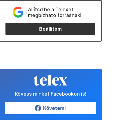
Állítsd be a Telexet
megbízható forrásnak!
Beállítom
Kövess minket Facebookon is!
Követem!