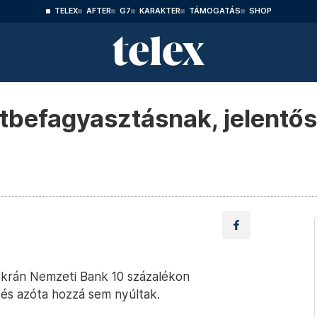
TELEX
AFTER
G7
KARAKTER
TÁMOGATÁS
SHOP
befagyasztásnak, jelentős
Ukrán Nemzeti Bank 10 százalékon
 és azóta hozzá sem nyúltak.