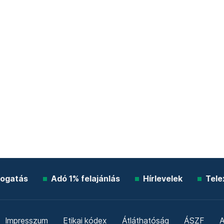
ogatás
Adó 1% felajánlás
Hírlevelek
Tele
Impresszum
Etikai kódex
Átláthatóság
ÁSZF
A