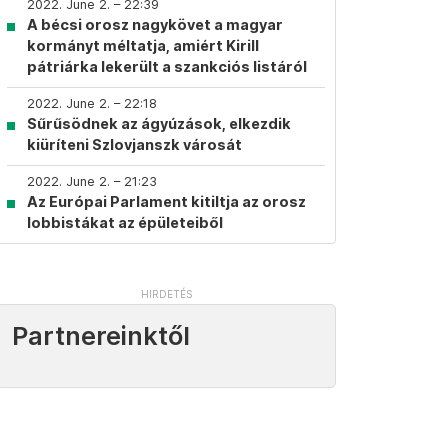
2022. June 2. – 22:39
A bécsi orosz nagykövet a magyar
kormányt méltatja, amiért Kirill
pátriárka lekerült a szankciós listáról
2022. June 2. – 22:18
Sűrűsödnek az ágyúzások, elkezdik
kiüríteni Szlovjanszk városát
2022. June 2. – 21:23
Az Európai Parlament kitiltja az orosz
lobbistákat az épületeiből
Partnereinktől