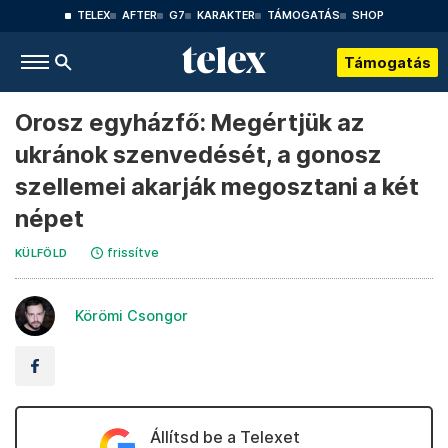
TELEX
AFTER
G7
KARAKTER
TÁMOGATÁS
SHOP
Támogatás
Orosz egyházfő: Megértjük az
ukránok szenvedését, a gonosz
szellemei akarják megosztani a két
népet
frissítve
KÜLFÖLD
Körömi Csongor
Állítsd be a Telexet