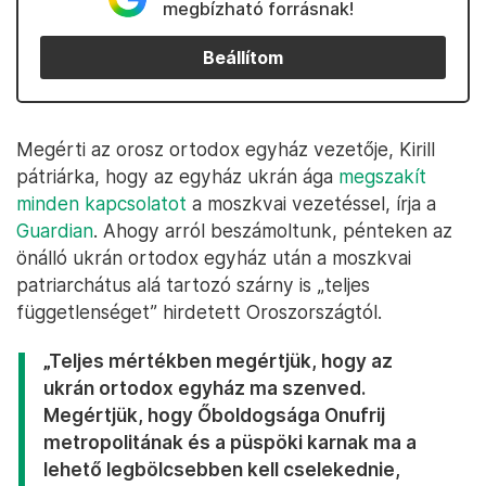
megbízható forrásnak!
Beállítom
Megérti az orosz ortodox egyház vezetője, Kirill
pátriárka, hogy az egyház ukrán ága
megszakít
minden kapcsolatot
a moszkvai vezetéssel, írja a
Guardian
. Ahogy arról beszámoltunk, pénteken az
önálló ukrán ortodox egyház után a moszkvai
patriarchátus alá tartozó szárny is „teljes
függetlenséget” hirdetett Oroszországtól.
„Teljes mértékben megértjük, hogy az
ukrán ortodox egyház ma szenved.
Megértjük, hogy Őboldogsága Onufrij
metropolitának és a püspöki karnak ma a
lehető legbölcsebben kell cselekednie,