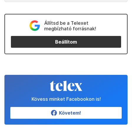
Állítsd be a Telexet
megbízható forrásnak!
Beállítom
Kövess minket Facebookon is!
Követem!