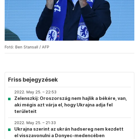
Fotó: Ben Stansall / AFP
Friss bejegyzések
2022. May 25. – 22:53
Zelenszkij: Oroszország nem hajlik a békére, van,
aki mégis azt várja el, hogy Ukrajna adja fel
területeit
2022. May 25. – 21:33
Ukrajna szerint az ukrán hadsereg nem kezdett
el visszavonulni a Donyec-medencében