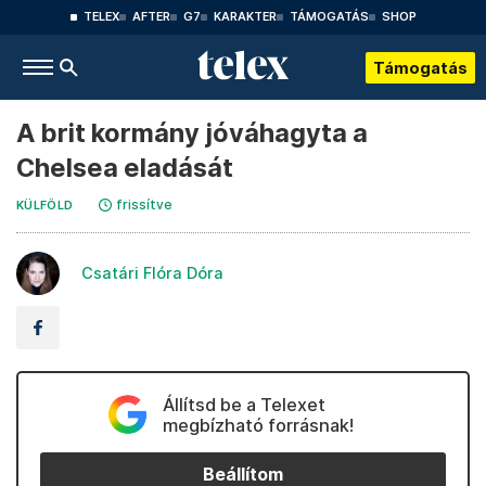
TELEX
AFTER
G7
KARAKTER
TÁMOGATÁS
SHOP
Támogatás
A brit kormány jóváhagyta a
Chelsea eladását
frissítve
KÜLFÖLD
Csatári Flóra Dóra
Állítsd be a Telexet
megbízható forrásnak!
Beállítom