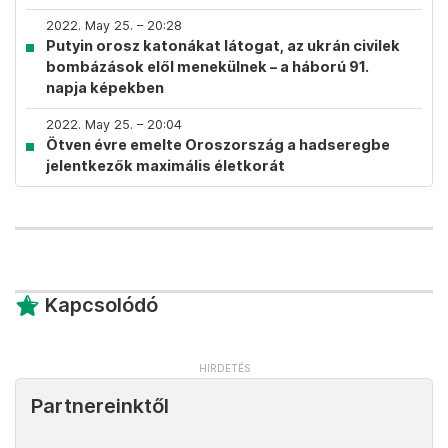
2022. May 25. – 20:28
Putyin orosz katonákat látogat, az ukrán civilek
bombázások elől menekülnek – a háború 91.
napja képekben
2022. May 25. – 20:04
Ötven évre emelte Oroszország a hadseregbe
jelentkezők maximális életkorát
Kapcsolódó
Partnereinktől