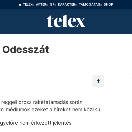
TELEX
AFTER
G7
KARAKTER
TÁMOGATÁS
SHOP
 Odesszát
 reggeli orosz rakétatámadás során
ami médiumok ezeket a híreket nem közlik.)
gyelőre nem érkezett jelentés.