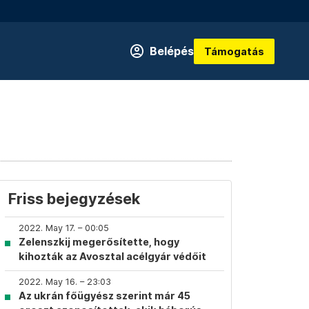
Belépés
Támogatás
Friss bejegyzések
2022. May 17. – 00:05
Zelenszkij megerősítette, hogy
kihozták az Avosztal acélgyár védőit
2022. May 16. – 23:03
Az ukrán főügyész szerint már 45