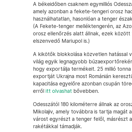
A békeidőben csaknem egymilliós Odessza
amely azonban a fekete-tengeri orosz hadif
használhatatlan, hasonlóan a tenger észak
(A Fekete-tenger melléktengerén, az Azov
orosz ellenőrzés alatt állnak, ezek közöt
elszenvedő Mariupol is.)
A kikötők blokkolása közvetlen hatással van
világ egyik legnagyobb búzaexportőreként
hogy exportálja termékeit. 25 millió tonna
exportját Ukrajna most Románián keresztü
kapacitása egyelőre azonban csupán töre
erről
itt olvashat
bővebben.
Odesszától 180 kilométerre állnak az oros
Mikolajiv, amely továbbra is tartja magát
várost egyrészt a tenger felől, másrészt 
rakétákkal támadják.