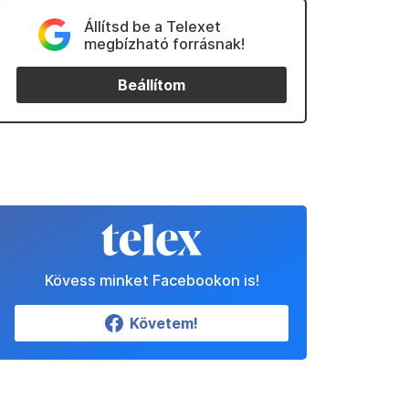
Állítsd be a Telexet
megbízható forrásnak!
Beállítom
Kövess minket Facebookon is!
Követem!