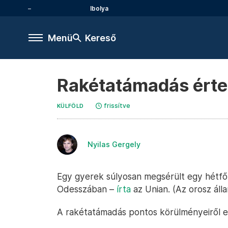
Ibolya
Menü
Kereső
Rakétatámadás érte
frissítve
KÜLFÖLD
Nyilas Gergely
Egy gyerek súlyosan megsérült egy hétfő
Odesszában –
írta
az Unian. (Az orosz áll
A rakétatámadás pontos körülményeiről e