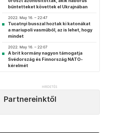
oroszt azonosítottak, akik háborús
bűntetteket követtek el Ukrajnában
2022. May 16. – 22:47
Tucatnyi busszal hoztak ki katonákat
a mariupoli vasműből, az is lehet, hogy
mindet
2022. May 16. – 22:07
A brit kormány nagyon támogatja
Svédország és Finnország NATO-
kérelmét
Partnereinktől