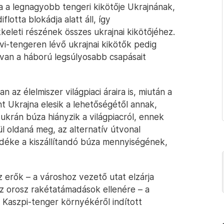
 a legnagyobb tengeri kikötője Ukrajnának,
lotta blokádja alatt áll, így
keleti részének összes ukrajnai kikötőjéhez.
i-tengeren lévő ukrajnai kikötők pedig
t van a háború legsúlyosabb csapásait
 az élelmiszer világpiaci áraira is, miután a
 Ukrajna elesik a lehetőségétől annak,
 ukrán búza hiányzik a világpiacról, ennek
l oldaná meg, az alternatív útvonal
déke a kiszállítandó búza mennyiségének,
z erők – a városhoz vezető utat elzárja
 az orosz rakétatámadások ellenére – a
a Kaszpi-tenger környékéről indított