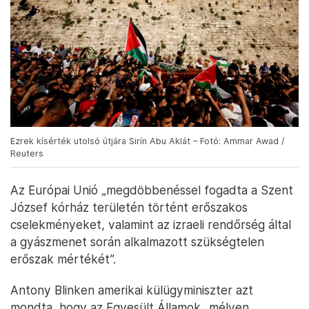
Ezrek kísérték utolsó útjára Sirín Abu Aklát – Fotó: Ammar Awad /
Reuters
Az Európai Unió „megdöbbenéssel fogadta a Szent
József kórház területén történt erőszakos
cselekményeket, valamint az izraeli rendőrség által
a gyászmenet során alkalmazott szükségtelen
erőszak mértékét”.
Antony Blinken amerikai külügyminiszter azt
mondta, hogy az Egyesült Államok „mélyen