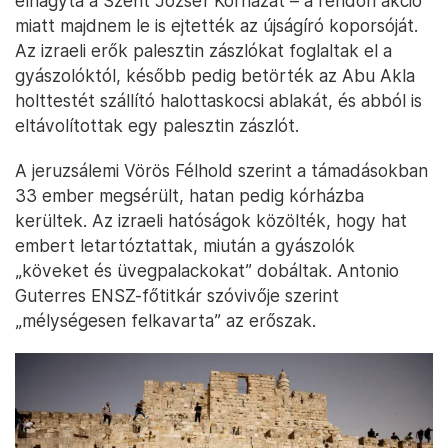
elhagyta a Szent József Kórházat – a rendőri akció
miatt majdnem le is ejtették az újságíró koporsóját.
Az izraeli erők palesztin zászlókat foglaltak el a
gyászolóktól, később pedig betörték az Abu Akla
holttestét szállító halottaskocsi ablakát, és abból is
eltávolítottak egy palesztin zászlót.
A jeruzsálemi Vörös Félhold szerint a támadásokban
33 ember megsérült, hatan pedig kórházba
kerültek. Az izraeli hatóságok közölték, hogy hat
embert letartóztattak, miután a gyászolók
„köveket és üvegpalackokat” dobáltak. Antonio
Guterres ENSZ-főtitkár szóvivője szerint
„mélységesen felkavarta” az erőszak.