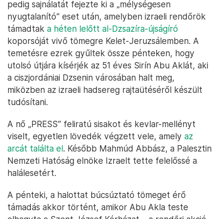
pedig sajnálatát fejezte ki a „mélységesen
nyugtalanító” eset után, amelyben izraeli rendőrök
támadtak
a héten lelőtt al-Dzsazíra-újságíró
koporsóját vivő tömegre Kelet-Jeruzsálemben. A
temetésre ezrek gyűltek össze pénteken, hogy
utolsó útjára kísérjék az 51 éves Sirín Abu Aklát, aki
a ciszjordániai Dzsenin városában halt meg,
miközben az izraeli hadsereg rajtaütéséről készült
tudósítani.
A nő „PRESS” feliratú sisakot és kevlar-mellényt
viselt, egyetlen lövedék végzett vele, amely
az
arcát találta el
. Később Mahmúd Abbász, a Palesztin
Nemzeti Hatóság elnöke Izraelt tette felelőssé a
halálesetért.
A pénteki, a halottat búcsúztató tömeget érő
támadás akkor történt, amikor Abu Akla teste