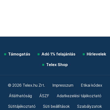
Támogatás
Adó 1% felajánlás
Hírlevelek
Telex Shop
© 2026 Telex.hu Zrt.
Impresszum
Etikai kódex
Átláthatóság
ÁSZF
Adatkezelési tájékoztató
Sütitájékoztató
Süti beállítások
Szabályzatok