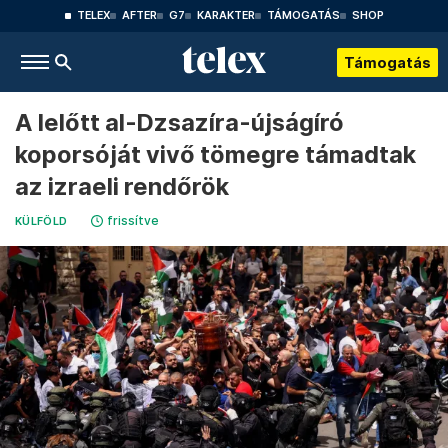
TELEX
AFTER
G7
KARAKTER
TÁMOGATÁS
SHOP
Támogatás
A lelőtt al-Dzsazíra-újságíró
koporsóját vivő tömegre támadtak
az izraeli rendőrök
frissítve
KÜLFÖLD