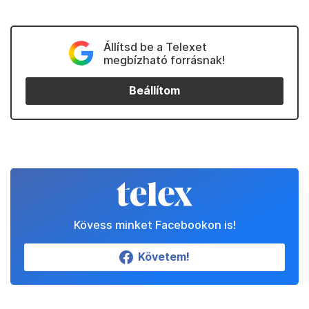
Állítsd be a Telexet
megbízható forrásnak!
Beállítom
Kövess minket Facebookon is!
Követem!