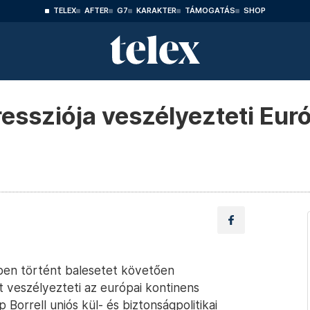
TELEX
AFTER
G7
KARAKTER
TÁMOGATÁS
SHOP
essziója veszélyezteti Eur
ben történt balesetet követően
t veszélyezteti az európai kontinens
p Borrell uniós kül- és biztonságpolitikai