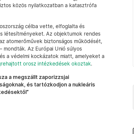
iztos közös nyilatkozatban a katasztrófa
szország célba vette, elfoglalta és
ris létesítményeket. Az objektumok rendes
az atomerőművek biztonságos működését,
 – mondták. Az Európai Unió súlyos
g és a védelmi kockázatok miatt, amelyeket a
grehajtott orosz intézkedések okoztak
.
sza a megszállt zaporizzsjai
ságoknak, és tartózkodjon a nukleáris
kedésektől”