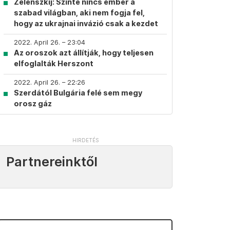
Zelenszkij: Szinte nincs ember a
szabad világban, aki nem fogja fel,
hogy az ukrajnai invázió csak a kezdet
2022. April 26. – 23:04
Az oroszok azt állítják, hogy teljesen
elfoglalták Herszont
2022. April 26. – 22:26
Szerdától Bulgária felé sem megy
orosz gáz
Partnereinktől