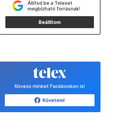
Állítsd be a Telexet
megbízható forrásnak!
Beállítom
Kövess minket Facebookon is!
Követem!