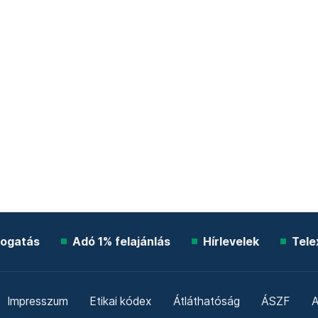
ogatás
Adó 1% felajánlás
Hírlevelek
Tele
Impresszum
Etikai kódex
Átláthatóság
ÁSZF
A