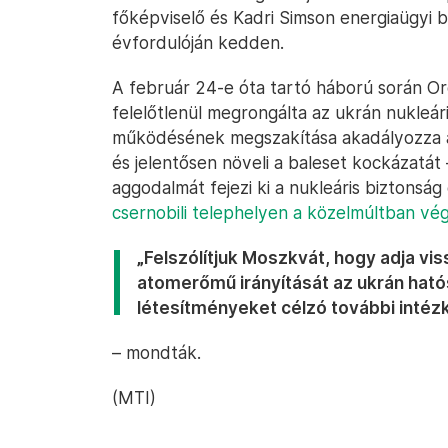
főképviselő és Kadri Simson energiaügyi b
évfordulóján kedden.
A február 24-e óta tartó háború során Oro
felelőtlenül megrongálta az ukrán nukleá
működésének megszakítása akadályozza 
és jelentősen növeli a baleset kockázatát
aggodalmát fejezi ki a nukleáris biztonsá
csernobili telephelyen a közelmúltban vé
„Felszólítjuk Moszkvát, hogy adja vis
atomerőmű irányítását az ukrán ható
létesítményeket célzó további intéz
– mondták.
(MTI)