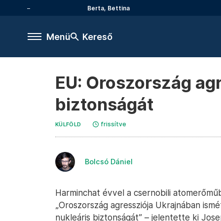
Berta, Bettina
Menü
Kereső
EU: Oroszország agr
biztonságát
frissítve
KÜLFÖLD
Bolcsó Dániel
Harminchat évvel a csernobili atomerőmű
„Oroszország agressziója Ukrajnában ismé
nukleáris biztonságát” – jelentette ki Jose