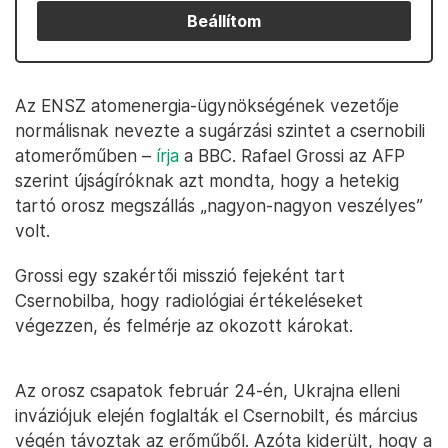
Beállítom
Az ENSZ atomenergia-ügynökségének vezetője
normálisnak nevezte a sugárzási szintet a csernobili
atomerőműben –
írja
a BBC. Rafael Grossi az AFP
szerint újságíróknak azt mondta, hogy a hetekig
tartó orosz megszállás „nagyon-nagyon veszélyes”
volt.
Grossi egy szakértői misszió fejeként tart
Csernobilba, hogy radiológiai értékeléseket
végezzen, és felmérje az okozott károkat.
Az orosz csapatok február 24-én, Ukrajna elleni
inváziójuk elején foglalták el Csernobilt, és március
végén távoztak az erőműből. Azóta kiderült, hogy a