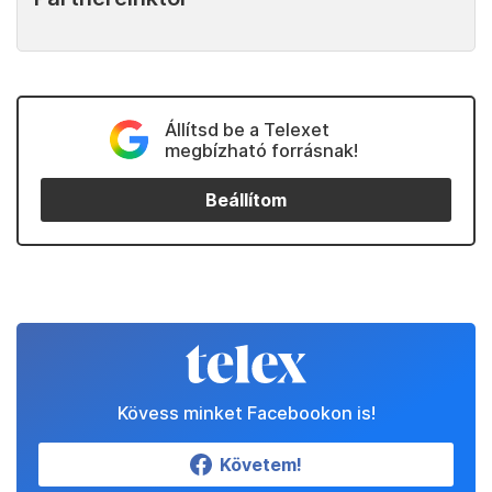
Állítsd be a Telexet
megbízható forrásnak!
Beállítom
Kövess minket Facebookon is!
Követem!