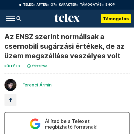
TELEX
AFTER
G7
KARAKTER
TÁMOGATÁS
SHOP
Támogatás
Az ENSZ szerint normálisak a
csernobili sugárzási értékek, de az
üzem megszállása veszélyes volt
frissítve
KÜLFÖLD
Ferenci Ármin
Állítsd be a Telexet
megbízható forrásnak!