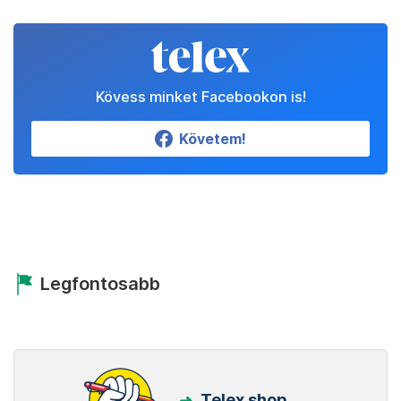
Kövess minket Facebookon is!
Követem!
Legfontosabb
Telex shop