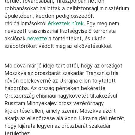
terület fővárosában, Tiraszpolban hétfőn
robbanásokat hallottak a belbiztonsági minisztérium
épületében, kedden pedig összedőlt
rádióállomásokról
érkeztek hírek
. Egy meg nem
nevezett trasznisztriai tisztségviselő terrorista
akciónak
nevezte
a történteket, és ukrán
szabotőröket vádolt meg az elkövetésükkel.
Moldova már jó ideje tart attól, hogy az országot
Moszkva az oroszbarát szakadár Transznisztria
révén belekeverné az Ukrajna ellen folytatott
háborúba. Az ország pénteken bekérette
Oroszország chișinăui nagykövetét tiltakozásul
Rusztam Minnyekajev orosz vezérőrnagy
kijelentése ellen, amely szerint Moszkva azért
akarja az ellenőrzése alá vonni Ukrajna déli részét,
hogy kijárata legyen az oroszbarát szakadár
területhez.