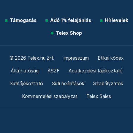
Támogatás
Adó 1% felajánlás
Hírlevelek
Telex Shop
© 2026 Telex.hu Zrt.
Impresszum
Etikai kódex
Átláthatóság
ÁSZF
Adatkezelési tájékoztató
Sütitájékoztató
Süti beállítások
Szabályzatok
Kommentelési szabályzat
Telex Sales