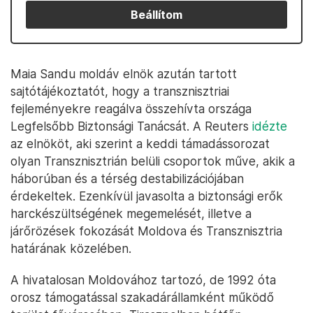
Beállítom
Maia Sandu moldáv elnök azután tartott
sajtótájékoztatót, hogy a transznisztriai
fejleményekre reagálva összehívta országa
Legfelsőbb Biztonsági Tanácsát. A Reuters
idézte
az elnököt, aki szerint a keddi támadássorozat
olyan Transznisztrián belüli csoportok műve, akik a
háborúban és a térség destabilizációjában
érdekeltek. Ezenkívül javasolta a biztonsági erők
harckészültségének megemelését, illetve a
járőrözések fokozását Moldova és Transznisztria
határának közelében.
A hivatalosan Moldovához tartozó, de 1992 óta
orosz támogatással szakadárállamként működő