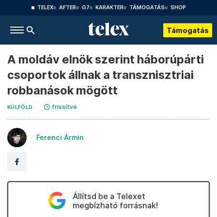
TELEX
AFTER
G7
KARAKTER
TÁMOGATÁS
SHOP
Támogatás
A moldáv elnök szerint háborúpárti
csoportok állnak a transznisztriai
robbanások mögött
frissítve
KÜLFÖLD
Ferenci Ármin
Állítsd be a Telexet
megbízható forrásnak!