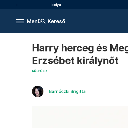
Ibolya
Menü
Kereső
Harry herceg és Meg
Erzsébet királynőt
KÜLFÖLD
Barnóczki Brigitta