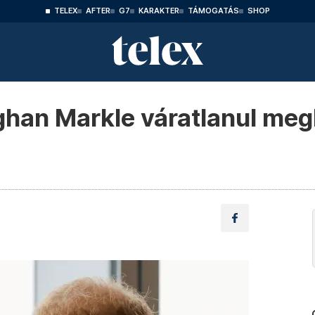
TELEX
AFTER
G7
KARAKTER
TÁMOGATÁS
SHOP
han Markle váratlanul meg