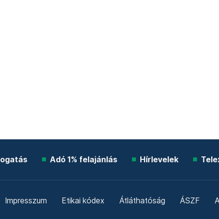
ogatás
Adó 1% felajánlás
Hírlevelek
Tele
Impresszum
Etikai kódex
Átláthatóság
ÁSZF
A