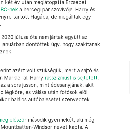
n két év után meglátogatta Erzsébet
 BBC-nek
a hercegi pár szóvivője. Harry és
nyre tartott Hágába, de megálltak egy
.
020 júliusa óta nem jártak együtt az
 januárban döntöttek úgy, hogy szakítanak
öznek.
erint azért volt szükségük, mert a sajtó és
n Markle-lal. Harry
rasszizmust is sejtetett
,
z a sors jusson, mint édesanyjának, akit
jtó légköre, és válása után fotósok elől
mikor halálos autóbalesetet szenvedtek
meg először
második gyermekét, aki még
iana Mountbatten-Windsor nevet kapta. A