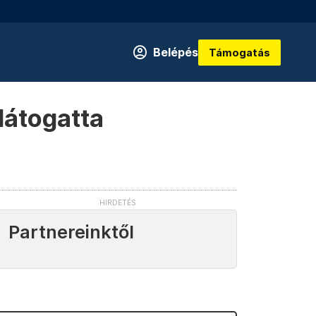
Belépés
Támogatás
látogatta
Partnereinktől