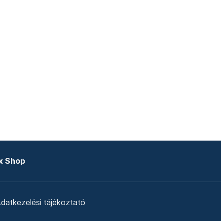
x Shop
datkezelési tájékoztató