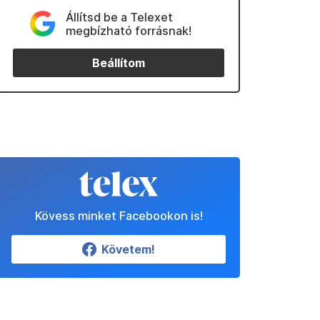
Állítsd be a Telexet
megbízható forrásnak!
Beállítom
Kövess minket Facebookon is!
Követem!