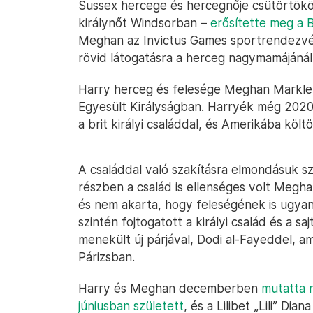
Sussex hercege és hercegnője csütörtökö
királynőt Windsorban –
erősítette meg a
Meghan az Invictus Games sportrendezvé
rövid látogatásra a herceg nagymamájánál
Harry herceg és felesége Meghan Markle 2
Egyesült Királyságban. Harryék még 2020
a brit királyi családdal, és Amerikába költ
A családdal való szakításra elmondásuk sz
részben a család is ellenséges volt Megha
és nem akarta, hogy feleségének is ugyana
szintén fojtogatott a királyi család és a sa
menekült új párjával, Dodi al-Fayeddel, a
Párizsban.
Harry és Meghan decemberben
mutatta 
júniusban született
, és a Lilibet „Lili” D