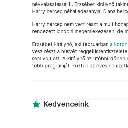
névválasztással II. Erzsébet királynő (aki
Harry herceg néhai édesanyja, Diana herce
Harry herceg nem vett részt a múlt hóna
rendezett londoni megemlékezésen, de m
Erzsébet királynő, aki februárban
a koron
vesz részt a húsvét reggeli istentisztele
sem volt ott. A királynő az utóbbi időbe
több programját, köztük az éves nemzetkö
Kedvenceink