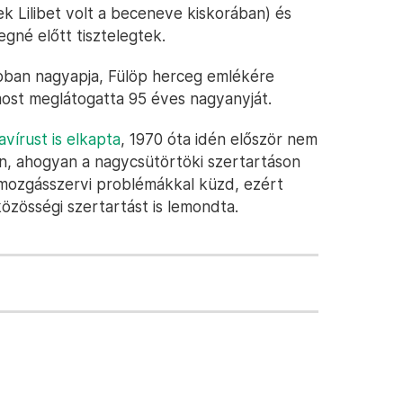
nek Lilibet volt a beceneve kiskorában) és
gné előtt tisztelegtek.
pban nagyapja, Fülöp herceg emlékére
ost meglátogatta 95 éves nagyanyját.
avírust is elkapta
, 1970 óta idén először nem
ten, ahogyan a nagycsütörtöki szertartáson
n mozgásszervi problémákkal küzd, ezért
zösségi szertartást is lemondta.