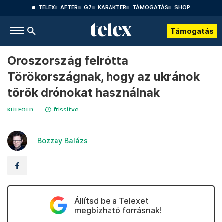
TELEX
AFTER
G7
KARAKTER
TÁMOGATÁS
SHOP
Támogatás
Oroszország felrótta
Törökországnak, hogy az ukránok
török drónokat használnak
frissítve
KÜLFÖLD
Bozzay Balázs
Állítsd be a Telexet
megbízható forrásnak!