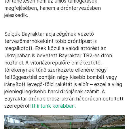
történetesen nem az uniós támogatások
megfejésében, hanem a dróntervezésben
jeleskedik.
Selçuk Bayraktar apja cégének vezető
tervezőmérnökeként több dróntípust is
megalkotott. Ezek közül a valódi áttörést az
Ukrajnában is bevetett Bayraktar TB2-es drón
hozta el. A vitorlázórepülőre emlékeztető,
törékenynek tűnő szerkezete ellenére négy
felfüggesztési pontján négy kisebb bombát vagy
irányított levegő-föld rakétát is elbír – ezzel a világ
jelenlegi legkisebb harci drónjának számít. A
Bayraktar drónok orosz-ukrán háborúban betöltött
szerepéről
itt írtunk korábban
.