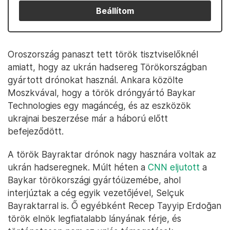
Beállítom
Oroszország panaszt tett török tisztviselőknél
amiatt, hogy az ukrán hadsereg Törökországban
gyártott drónokat használ. Ankara közölte
Moszkvával, hogy a török dróngyártó Baykar
Technologies egy magáncég, és az eszközök
ukrajnai beszerzése már a háború előtt
befejeződött.
A török Bayraktar drónok nagy hasznára voltak az
ukrán hadseregnek. Múlt héten a
CNN eljutott
a
Baykar törökországi gyártóüzemébe, ahol
interjúztak a cég egyik vezetőjével, Selçuk
Bayraktarral is. Ő egyébként Recep Tayyip Erdoğan
török elnök legfiatalabb lányának férje, és