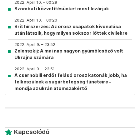
2022. April 10. – 00:29
Szombati közvetítésünket most lezárjuk
2022. April 10. – 00:20
Brit hírszerzés: Az orosz csapatok kivonulása
után látszik, hogy milyen sokszor lőttek civilekre
2022. April 9. – 23:52
Zelenszkij: A mai nap nagyon gyümölcsöző volt
Ukrajna számára
2022. April 9. – 23:51
A csernobili erdőt felásó orosz katonák jobb, ha
felkészülnek a sugárbetegség tüneteire –
mondja az ukrán atomszakértő
Kapcsolódó