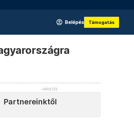
Belépés
Támogatás
Magyarországra
Partnereinktől