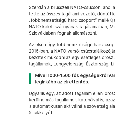
Szerdán a brüsszeli NATO-csúcson, ahol a
tette az összes tagállami vezető, döntött
„többnemzetiségű harci csoport” mellé úja
NATO keleti szárnyának tagállamaiban, M
Szlovákiában fognak állomásozni.
Az első négy többnemzetiségű harci csop
2016-ban, a NATO varsói csúcstalálkozój
kezdtek működni az egy esetleges orosz a
tagállamok, Lengyelország, Észtország, Li
Mivel 1000-1500 fős egységekről van
leginkább az elrettentés.
Ugyanis egy, az adott tagállam elleni oro
kerülne más tagállamok katonáival is, azaz
is automatikusan aktiválná a szövetség a
5. cikkelyét.