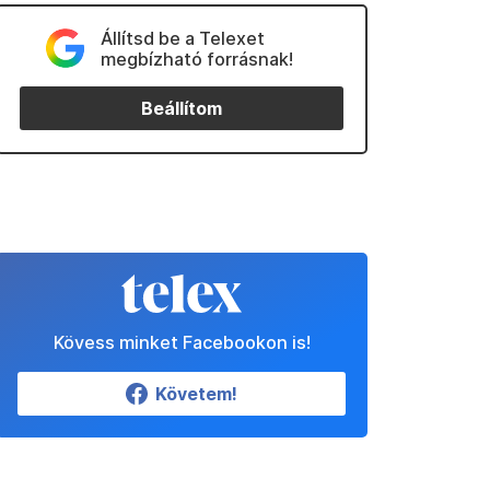
Állítsd be a Telexet
megbízható forrásnak!
Beállítom
Kövess minket Facebookon is!
Követem!