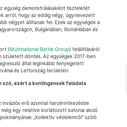
z egység demonstrálásaként tiszteletét
ek arról, hogy az eddig négy, úgynevezett
bb négyet állítanak fel. Ezek az egységek a
agyarországon, Bulgáriában, Romániában és
ort (
Multinational Battle Group
) felállításáról
án született döntés. Az egységek 2017-ben
gresszió által leginkább fenyegetett
tvánia és Lettország területén.
 szó, ezért a kontingensek feladata
sz inváziós erő azonnal harcérintkezésbe
 még egy relatíve korlátozott katonai akció
lapokmányának „kollektív védelemről” szóló