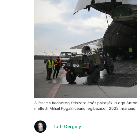
A francia hadsereg felszerelését pakolják ki egy Anto
melletti Mihail Kogalniceanu légibázison 2022. március 
Tóth Gergely