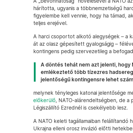
A „bevonhatóság” növelésével a NATO az 
hárította, ugyanis a többnemzetiségű harc
figyelembe kell vennie, hogy ha támad, a
teljes erejével.
A harci csoportot alkotó alegységek – a k
át az olasz gépesített gyalogságig – félé
kontingens pedig szervezetileg a befogad
A döntés tehát nem azt jelenti, hogy
emlékeztető több tízezres hadsereg
jelentőségű kontingensre lehet számí
melynek tényleges katonai jelentősége m
előkerülő
, NATO-alárendeltségben, de a 
Légiszállító Ezrednél is csekélyebb lesz.
A NATO keleti tagállamaiban felállítandó 
Ukrajna elleni orosz invázió előtti hetek