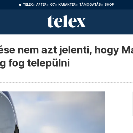
TELEX
AFTER
G7
KARAKTER
TÁMOGATÁS
SHOP
se nem azt jelenti, hogy 
 fog települni