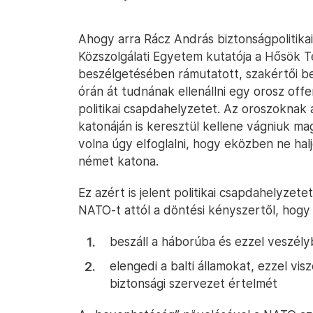
Ahogy arra Rácz András biztonságpolitika
Közszolgálati Egyetem kutatója a Hősök Te
beszélgetésében rámutatott, szakértői bec
órán át tudnának ellenállni egy orosz offe
politikai csapdahelyzetet. Az oroszoknak
katonáján is keresztül kellene vágniuk ma
volna úgy elfoglalni, hogy eközben ne halj
német katona.
Ez azért is jelent politikai csapdahelyzet
NATO-t attól a döntési kényszertől, hogy
beszáll a háborúba és ezzel veszély
elengedi a balti államokat, ezzel vi
biztonsági szervezet értelmét