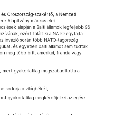
i és Oroszország-szakértő, a Nemzeti
re Alapítvány március eleji
slések alapján a Balti államok legfeljebb 96
nzívának, ezért talált ki a NATO egyfajta
 az invázió során több NATO-tagország
gukat, és egyetlen balti államot sem tudtak
on meg több brit, amerikai, francia vagy
et, mert gyakorlatilag megszabadította a
be sodorja a világbékét,
szont gyakorlatilag megkérdőjelezi az egész