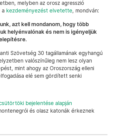
zetben, melyben az orosz agresszió
t a
kezdeményezést elvetette
, mondván:
rtunk, azt kell mondanom, hogy több
k helyénvalónak és nem is igényeljük
elepítésre.
tlanti Szövetség 30 tagállamának egyhangú
helyzetben valószínűleg nem lesz olyan
pést, mint ahogy az Oroszország elleni
fogadása elé sem gördített senki
csütörtöki bejelentése alapján
 montenegrói és olasz katonák érkeznek