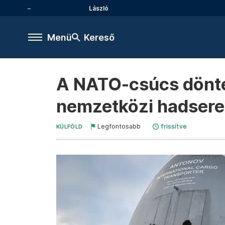
László
Menü
Kereső
A NATO-csúcs dönté
nemzetközi hadsereg
Legfontosabb
frissítve
KÜLFÖLD