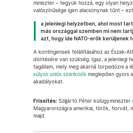
miniszter – tegyük hozzá, egy olyan hely
valószínűsége igen alacsonynak tűnt – ez
a jelenlegi helyzetben, ahol most ta
más országgal szemben mi nem tartju
azt, hogy ide NATO-erők kerüljenek t
A kontingensek felállításához az Észak-A
döntésére van szükség. Igaz, a jelenlegi 
tagállam, mely meg akarná torpedózni a lé
súlyos uniós szankciók
meglepően gyors el
akadályokat.
Frissítés:
Szijjártó Péter külügyminiszter
Magyarországra amerikai, török, horvát,
majd.