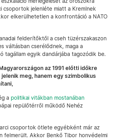
eszkaláció mérlegelését az oroszokra
i csoportok jelenléte miatt a Kremlnek
kkor elkerülhetetlen a konfrontáció a NATO
anadai felderítőktől a cseh tüzérszakaszon
ves váltásban cserélődnek, maga a
ó tagállam egyik dandárjába tagozódik be.
 Magyarországon az 1991 előtti időkre
 jelenik meg, hanem egy szimbolikus
tani,
ég a
politikai vitákban mostanában
pápai repülőtérről működő Nehéz
harci csoportok ötlete egyébként már az
ben felmerült. Akkor Benkő Tibor honvédelmi