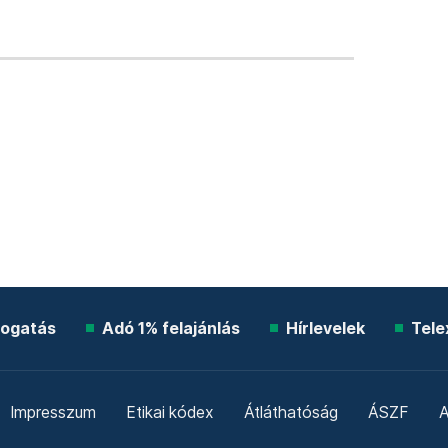
ogatás
Adó 1% felajánlás
Hírlevelek
Tele
Impresszum
Etikai kódex
Átláthatóság
ÁSZF
A