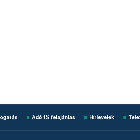
ogatás
Adó 1% felajánlás
Hírlevelek
Tele