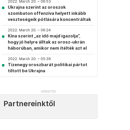
2022. March 20. – 06:53
Ukrajna szerint az oroszok
szombaton offenzíva helyett inkább
veszteségeik pótlására koncentráltak
2022. March 20. – 06:24
Kína szerint „az idő majd igazolja”,
hogy jó helyre álltak az orosz-ukrán
háborúban, amikor nem ítélték azt el
2022. March 20. – 05:39
Tizenegy oroszbarát politikai pártot
tiltott be Ukrajna
Partnereinktől