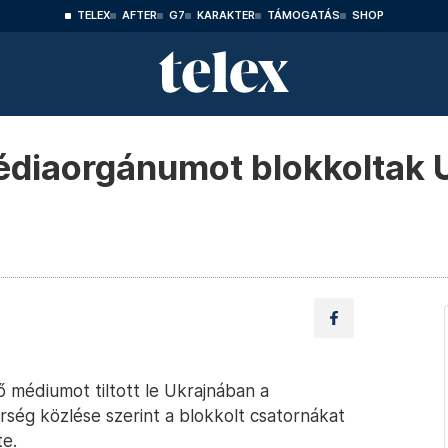
TELEX
AFTER
G7
KARAKTER
TÁMOGATÁS
SHOP
édiaorgánumot blokkoltak 
 médiumot tiltott le Ukrajnában a
ség közlése szerint a blokkolt csatornákat
te.