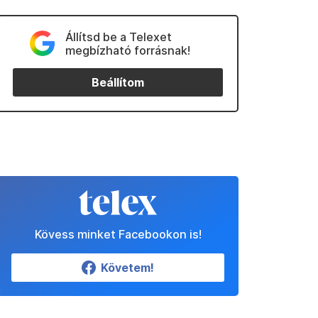
Állítsd be a Telexet
megbízható forrásnak!
Beállítom
Kövess minket Facebookon is!
Követem!