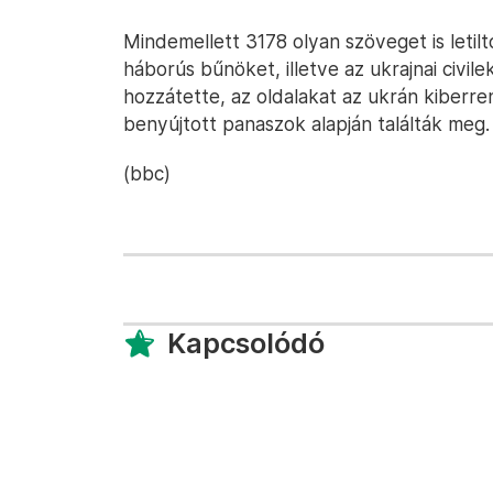
Mindemellett 3178 olyan szöveget is letil
háborús bűnöket, illetve az ukrajnai civile
hozzátette, az oldalakat az ukrán kiberre
benyújtott panaszok alapján találták meg.
(bbc)
Kapcsolódó