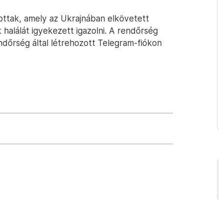
tottak, amely az Ukrajnában elkövetett
k halálát igyekezett igazolni. A rendőrség
ndőrség által létrehozott Telegram-fiókon