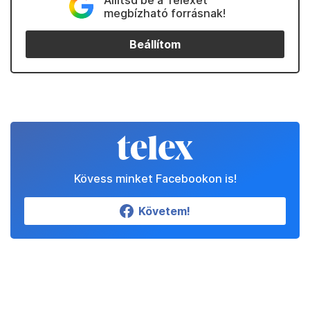
Állítsd be a Telexet
megbízható forrásnak!
Beállítom
Kövess minket Facebookon is!
Követem!