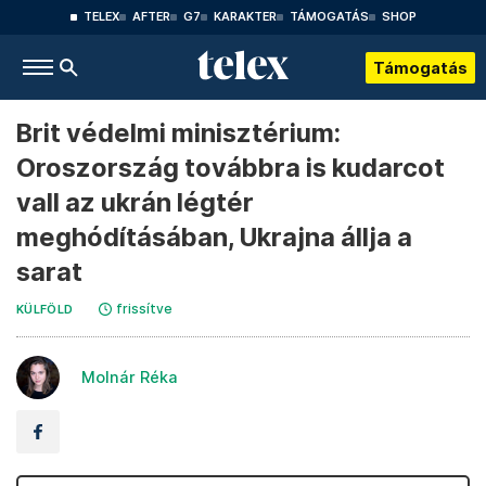
TELEX
AFTER
G7
KARAKTER
TÁMOGATÁS
SHOP
Támogatás
Brit védelmi minisztérium:
Oroszország továbbra is kudarcot
vall az ukrán légtér
meghódításában, Ukrajna állja a
sarat
frissítve
KÜLFÖLD
Molnár Réka