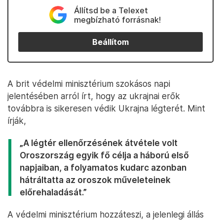
Állítsd be a Telexet
megbízható forrásnak!
Beállítom
A brit védelmi minisztérium szokásos napi
jelentésében arról írt, hogy az ukrajnai erők
továbbra is sikeresen védik Ukrajna légterét. Mint
írják,
„A légtér ellenőrzésének átvétele volt
Oroszország egyik fő célja a háború első
napjaiban, a folyamatos kudarc azonban
hátráltatta az oroszok műveleteinek
előrehaladását.”
A védelmi minisztérium hozzáteszi, a jelenlegi állás