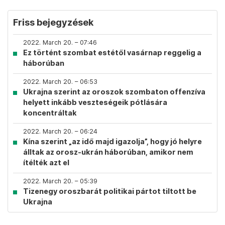
Friss bejegyzések
2022. March 20. – 07:46
Ez történt szombat estétől vasárnap reggelig a
háborúban
2022. March 20. – 06:53
Ukrajna szerint az oroszok szombaton offenzíva
helyett inkább veszteségeik pótlására
koncentráltak
2022. March 20. – 06:24
Kína szerint „az idő majd igazolja”, hogy jó helyre
álltak az orosz-ukrán háborúban, amikor nem
ítélték azt el
2022. March 20. – 05:39
Tizenegy oroszbarát politikai pártot tiltott be
Ukrajna