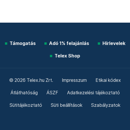
Támogatás
Adó 1% felajánlás
Hírlevelek
Telex Shop
© 2026 Telex.hu Zrt.
Impresszum
Etikai kódex
Átláthatóság
ÁSZF
Adatkezelési tájékoztató
Sütitájékoztató
Süti beállítások
Szabályzatok
Kommentelési szabályzat
Telex Sales