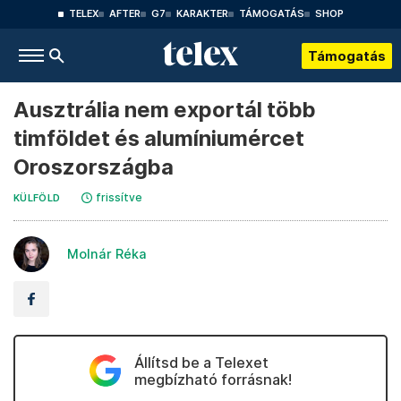
TELEX
AFTER
G7
KARAKTER
TÁMOGATÁS
SHOP
Támogatás
Ausztrália nem exportál több
timföldet és alumíniumércet
Oroszországba
frissítve
KÜLFÖLD
Molnár Réka
Állítsd be a Telexet
megbízható forrásnak!