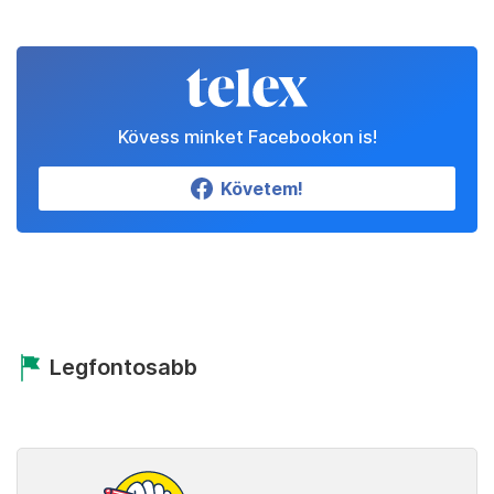
Kövess minket Facebookon is!
Követem!
Legfontosabb