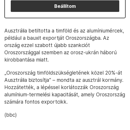
Beállítom
Ausztrália betiltotta a timföld és az alumíniumércek,
például a bauxit exportját Oroszországba. Az
ország ezzel szabott újabb szankciót
Oroszországgal szemben az orosz-ukrán háború
kirobbantása miatt.
„Oroszország timföldszükségletének közel 20%-át
Ausztrália biztosítja” – mondta az ausztrál kormány.
Hozzátették, a lépéssel korlátozzák Oroszország
alumínium-termelési kapacitását, amely Oroszország
számára fontos exportcikk.
(bbc)