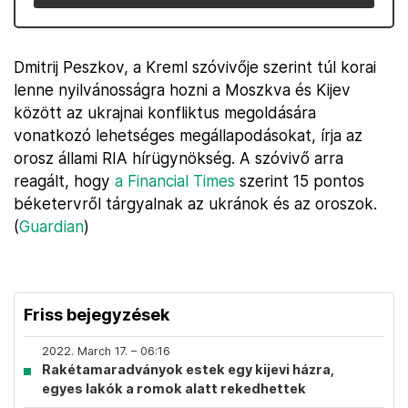
Dmitrij Peszkov, a Kreml szóvivője szerint túl korai
lenne nyilvánosságra hozni a Moszkva és Kijev
között az ukrajnai konfliktus megoldására
vonatkozó lehetséges megállapodásokat, írja az
orosz állami RIA hírügynökség. A szóvivő arra
reagált, hogy
a Financial Times
szerint 15 pontos
béketervről tárgyalnak az ukránok és az oroszok.
(
Guardian
)
Friss bejegyzések
2022. March 17. – 06:16
Rakétamaradványok estek egy kijevi házra,
egyes lakók a romok alatt rekedhettek