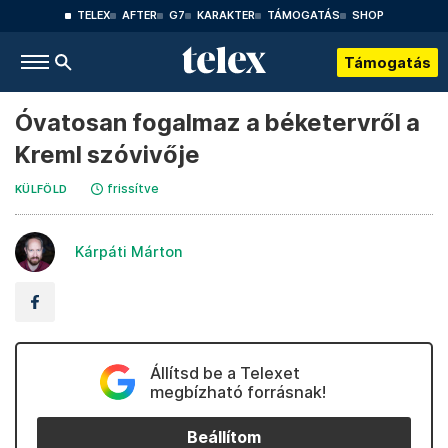
TELEX
AFTER
G7
KARAKTER
TÁMOGATÁS
SHOP
Támogatás
Óvatosan fogalmaz a béketervről a
Kreml szóvivője
frissítve
KÜLFÖLD
Kárpáti Márton
Állítsd be a Telexet
megbízható forrásnak!
Beállítom