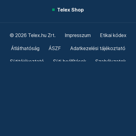
Telex Shop
© 2026 Telex.hu Zrt.
Impresszum
Etikai kódex
Átláthatóság
ÁSZF
Adatkezelési tájékoztató
Sütitájékoztató
Süti beállítások
Szabályzatok
Kommentelési szabályzat
Telex Sales