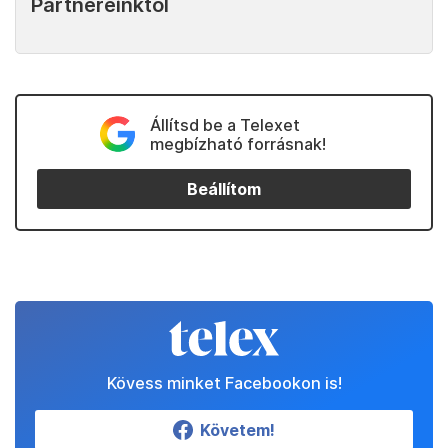
Partnereinktől
Állítsd be a Telexet
megbízható forrásnak!
Beállítom
Kövess minket Facebookon is!
Követem!