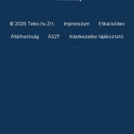
© 2026 Telex.hu Zrt.
Impresszum
Etikai kódex
Átláthatóság
ÁSZF
Adatkezelési tájékoztató
Sütitájékoztató
Süti beállítások
Szabályzatok
Kommentelési szabályzat
Telex Sales