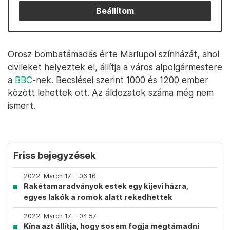
Beállítom
Orosz bombatámadás érte Mariupol színházát, ahol
civileket helyeztek el, állítja a város alpolgármestere
a
BBC
-nek. Becslései szerint 1000 és 1200 ember
között lehettek ott. Az áldozatok száma még nem
ismert.
Friss bejegyzések
2022. March 17. – 06:16
Rakétamaradványok estek egy kijevi házra,
egyes lakók a romok alatt rekedhettek
2022. March 17. – 04:57
Kína azt állítja, hogy sosem fogja megtámadni