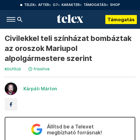
TELEX
AFTER
G7
KARAKTER
TÁMOGATÁS
SHOP
Támogatás
Civilekkel teli színházat bombáztak
az oroszok Mariupol
alpolgármestere szerint
frissítve
KÜLFÖLD
Kárpáti Márton
Állítsd be a Telexet
megbízható forrásnak!