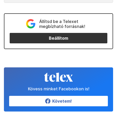
Állítsd be a Telexet
megbízható forrásnak!
Beállítom
Kövess minket Facebookon is!
Követem!