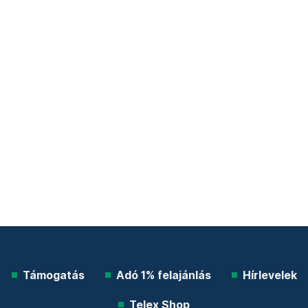
Támogatás
Adó 1% felajánlás
Hírlevelek
Telex Shop