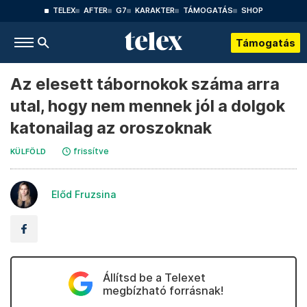
TELEX
AFTER
G7
KARAKTER
TÁMOGATÁS
SHOP
Támogatás
Az elesett tábornokok száma arra
utal, hogy nem mennek jól a dolgok
katonailag az oroszoknak
frissítve
KÜLFÖLD
Előd Fruzsina
Állítsd be a Telexet
megbízható forrásnak!