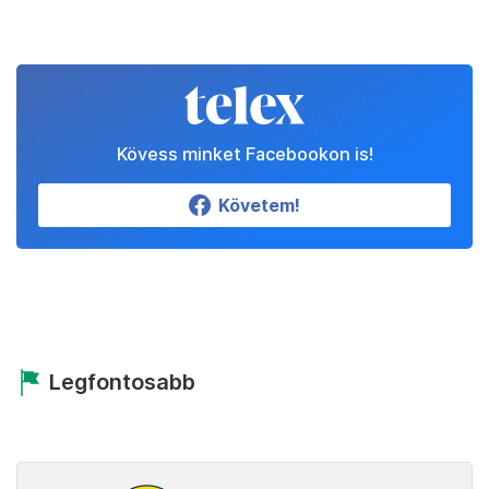
Kövess minket Facebookon is!
Követem!
Legfontosabb