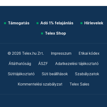
Támogatás
Adó 1% felajánlás
Hírlevelek
Telex Shop
© 2026 Telex.hu Zrt.
Impresszum
Etikai kódex
Átláthatóság
ÁSZF
Adatkezelési tájékoztató
Sütitájékoztató
Süti beállítások
Szabályzatok
Kommentelési szabályzat
Telex Sales