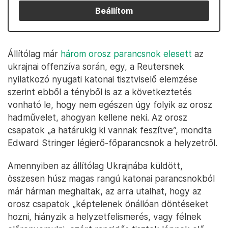
Beállítom
Állítólag már
három orosz parancsnok elesett
az
ukrajnai offenzíva során, egy, a Reutersnek
nyilatkozó nyugati katonai tisztviselő elemzése
szerint ebből a tényből is az a következtetés
vonható le, hogy nem egészen úgy folyik az orosz
hadművelet, ahogyan kellene neki. Az orosz
csapatok „a határukig ki vannak feszítve”, mondta
Edward Stringer légierő-főparancsnok a helyzetről.
Amennyiben az állítólag Ukrajnába küldött,
összesen húsz magas rangú katonai parancsnokból
már hárman meghaltak, az arra utalhat, hogy az
orosz csapatok „képtelenek önállóan döntéseket
hozni, hiányzik a helyzetfelismerés, vagy félnek