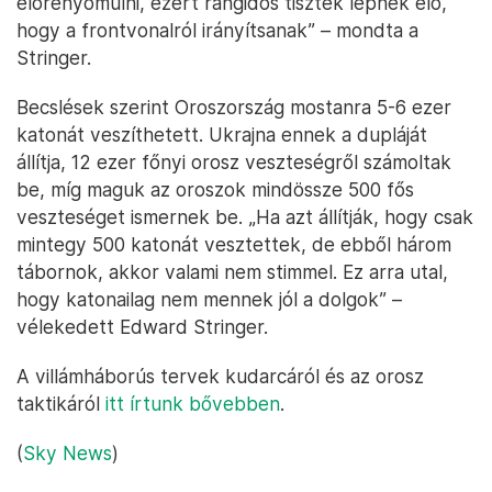
előrenyomulni, ezért rangidős tisztek lépnek elő,
hogy a frontvonalról irányítsanak” – mondta a
Stringer.
Becslések szerint Oroszország mostanra 5-6 ezer
katonát veszíthetett. Ukrajna ennek a dupláját
állítja, 12 ezer főnyi orosz veszteségről számoltak
be, míg maguk az oroszok mindössze 500 fős
veszteséget ismernek be. „Ha azt állítják, hogy csak
mintegy 500 katonát vesztettek, de ebből három
tábornok, akkor valami nem stimmel. Ez arra utal,
hogy katonailag nem mennek jól a dolgok” –
vélekedett Edward Stringer.
A villámháborús tervek kudarcáról és az orosz
taktikáról
itt írtunk bővebben
.
(
Sky News
)