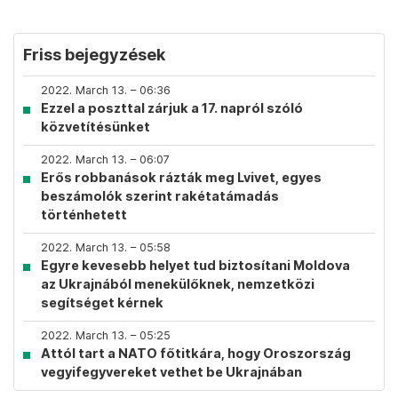
Friss bejegyzések
2022. March 13. – 06:36
Ezzel a poszttal zárjuk a 17. napról szóló
közvetítésünket
2022. March 13. – 06:07
Erős robbanások rázták meg Lvivet, egyes
beszámolók szerint rakétatámadás
történhetett
2022. March 13. – 05:58
Egyre kevesebb helyet tud biztosítani Moldova
az Ukrajnából menekülőknek, nemzetközi
segítséget kérnek
2022. March 13. – 05:25
Attól tart a NATO főtitkára, hogy Oroszország
vegyifegyvereket vethet be Ukrajnában