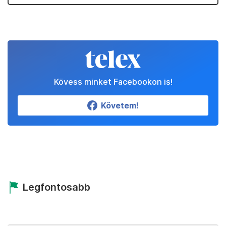
Kövess minket Facebookon is!
Követem!
Legfontosabb