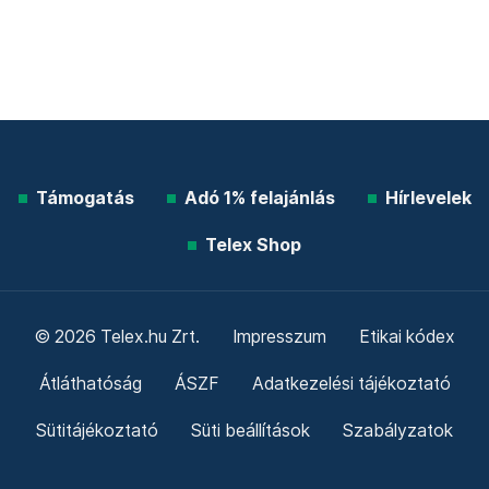
Támogatás
Adó 1% felajánlás
Hírlevelek
Telex Shop
© 2026 Telex.hu Zrt.
Impresszum
Etikai kódex
Átláthatóság
ÁSZF
Adatkezelési tájékoztató
Sütitájékoztató
Süti beállítások
Szabályzatok
Kommentelési szabályzat
Telex Sales