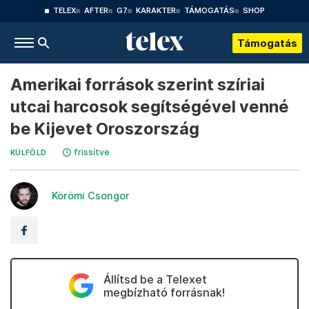
TELEX
AFTER
G7
KARAKTER
TÁMOGATÁS
SHOP
Támogatás
Amerikai források szerint szíriai
utcai harcosok segítségével venné
be Kijevet Oroszország
frissítve
KÜLFÖLD
Körömi Csongor
Állítsd be a Telexet
megbízható forrásnak!