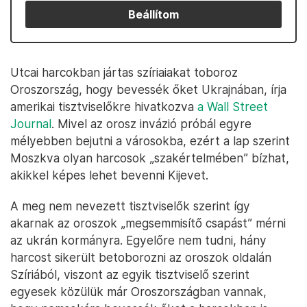
Beállítom
Utcai harcokban jártas szíriaiakat toboroz
Oroszország, hogy bevessék őket Ukrajnában, írja
amerikai tisztviselőkre hivatkozva
a Wall Street
Journal
. Mivel az orosz invázió próbál egyre
mélyebben bejutni a városokba, ezért a lap szerint
Moszkva olyan harcosok „szakértelmében” bízhat,
akikkel képes lehet bevenni Kijevet.
A meg nem nevezett tisztviselők szerint így
akarnak az oroszok „megsemmisítő csapást” mérni
az ukrán kormányra. Egyelőre nem tudni, hány
harcost sikerült betoborozni az oroszok oldalán
Szíriából, viszont az egyik tisztviselő szerint
egyesek közülük már Oroszországban vannak,