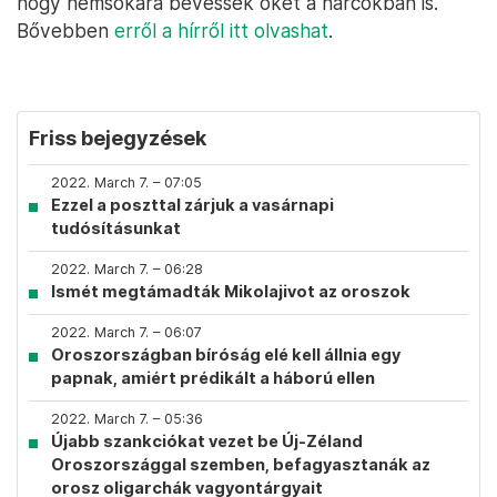
hogy nemsokára bevessék őket a harcokban is.
Bővebben
erről a hírről itt olvashat
.
Friss bejegyzések
2022. March 7. – 07:05
Ezzel a poszttal zárjuk a vasárnapi
tudósításunkat
2022. March 7. – 06:28
Ismét megtámadták Mikolajivot az oroszok
2022. March 7. – 06:07
Oroszországban bíróság elé kell állnia egy
papnak, amiért prédikált a háború ellen
2022. March 7. – 05:36
Újabb szankciókat vezet be Új-Zéland
Oroszországgal szemben, befagyasztanák az
orosz oligarchák vagyontárgyait