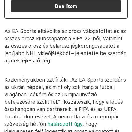
Beállítom
Az EA Sports eltávolítja az orosz válogatottat és az
összes orosz klubcsapatot a FIFA 22-ből, valamint
az összes orosz és belarusz jégkorongcsapatot a
legújabb NHL videójátékból – jelentette be szerdán
a játékfejlesztő cég.
Közleményükben azt írták: „Az EA Sports szolidáris
az ukrán néppel, és mint oly sok hang a futball
világában, békére és az ukrajnai invázió
befejezésére szólít fel.” Hozzáteszik, hogy a lépés
összhangban van partnereik, a FIFA és az UEFA
korábbi döntésével. A nemzetközi és az európai
szövetség hétfőn
határozott úgy
, hogy
ideiglenesen felfüggesztik az orosz válogatott és