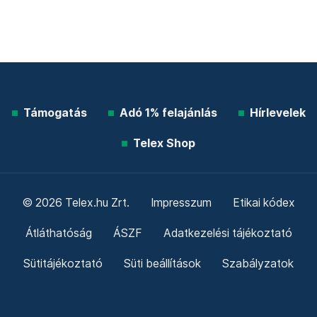
Támogatás
Adó 1% felajánlás
Hírlevelek
Telex Shop
© 2026 Telex.hu Zrt.
Impresszum
Etikai kódex
Átláthatóság
ÁSZF
Adatkezelési tájékoztató
Sütitájékoztató
Süti beállítások
Szabályzatok
Kommentelési szabályzat
Telex Sales