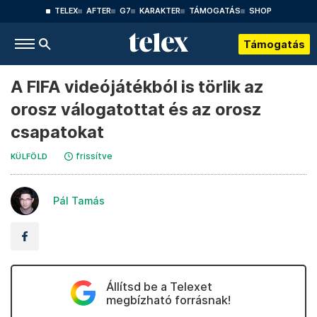
TELEX
AFTER
G7
KARAKTER
TÁMOGATÁS
SHOP
Támogatás
A FIFA videójátékból is törlik az
orosz válogatottat és az orosz
csapatokat
frissítve
KÜLFÖLD
Pál Tamás
Állítsd be a Telexet
megbízható forrásnak!