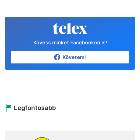
Kövess minket Facebookon is!
Követem!
Legfontosabb