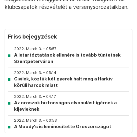
klubcsapatok részvételét a versenysorozataikban.
Friss bejegyzések
2022. March 3. – 05:57
A letartóztatások ellenére is tovább tüntetnek
Szentpéterváron
2022. March 3. – 05:14
Civilek, köztük két gyerek halt meg a Harkiv
körüli harcok miatt
2022. March 3. – 04:17
Az oroszok biztonságos elvonulást ígérnek a
kijevieknek
2022. March 3. – 03:53
A Moody's is leminősítette Oroszországot