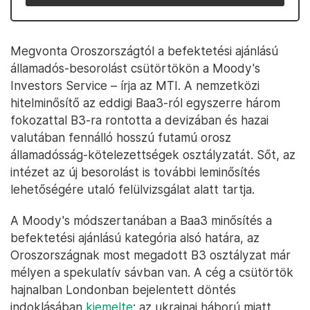
Megvonta Oroszországtól a befektetési ajánlású
államadós-besorolást csütörtökön a Moody's
Investors Service – írja az MTI. A nemzetközi
hitelminősítő az eddigi Baa3-ról egyszerre három
fokozattal B3-ra rontotta a devizában és hazai
valutában fennálló hosszú futamú orosz
államadósság-kötelezettségek osztályzatát. Sőt, az
intézet az új besorolást is további leminősítés
lehetőségére utaló felülvizsgálat alatt tartja.
A Moody's módszertanában a Baa3 minősítés a
befektetési ajánlású kategória alsó határa, az
Oroszországnak most megadott B3 osztályzat már
mélyen a spekulatív sávban van. A cég a csütörtök
hajnalban Londonban bejelentett döntés
indoklásában
kiemelte
: az ukrajnai háború miatt