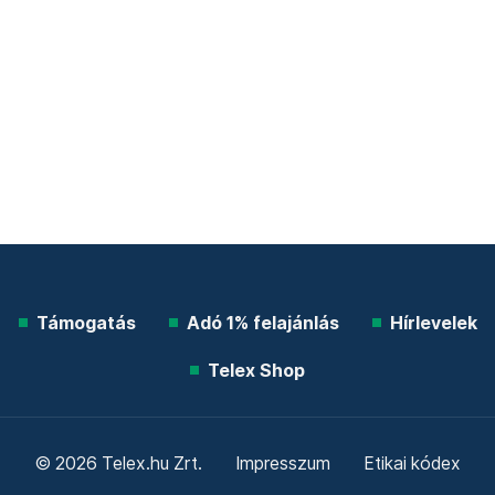
Támogatás
Adó 1% felajánlás
Hírlevelek
Telex Shop
© 2026 Telex.hu Zrt.
Impresszum
Etikai kódex