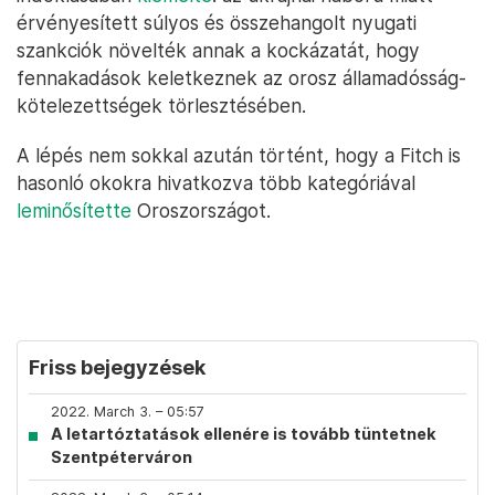
érvényesített súlyos és összehangolt nyugati
szankciók növelték annak a kockázatát, hogy
fennakadások keletkeznek az orosz államadósság-
kötelezettségek törlesztésében.
A lépés nem sokkal azután történt, hogy a Fitch is
hasonló okokra hivatkozva több kategóriával
leminősítette
Oroszországot.
Friss bejegyzések
2022. March 3. – 05:57
A letartóztatások ellenére is tovább tüntetnek
Szentpéterváron