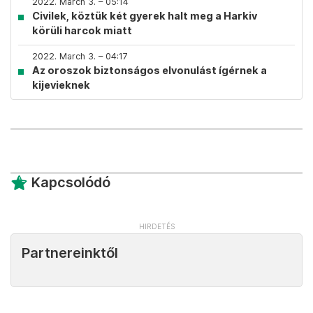
2022. March 3. – 05:14
Civilek, köztük két gyerek halt meg a Harkiv
körüli harcok miatt
2022. March 3. – 04:17
Az oroszok biztonságos elvonulást ígérnek a
kijevieknek
Kapcsolódó
Partnereinktől