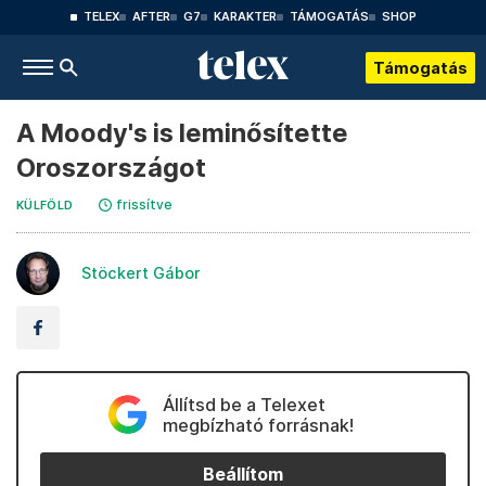
TELEX
AFTER
G7
KARAKTER
TÁMOGATÁS
SHOP
Támogatás
A Moody's is leminősítette
Oroszországot
frissítve
KÜLFÖLD
Stöckert Gábor
Állítsd be a Telexet
megbízható forrásnak!
Beállítom