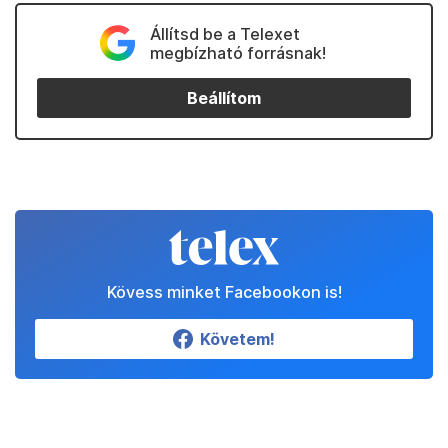
Állítsd be a Telexet
megbízható forrásnak!
Beállítom
Kövess minket Facebookon is!
Követem!