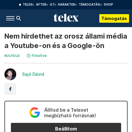
TELEX
AFTER
G7
KARAKTER
TÁMOGATÁS
SHOP
Támogatás
Nem hirdethet az orosz állami média
a Youtube-on és a Google-ön
frissítve
KÜLFÖLD
Sajó Dávid
Állítsd be a Telexet
megbízható forrásnak!
Beállítom