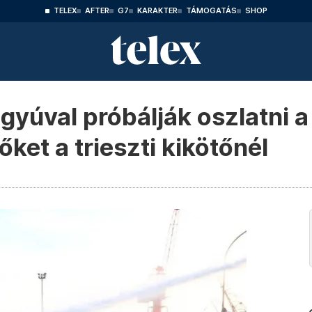
TELEX
AFTER
G7
KARAKTER
TÁMOGATÁS
SHOP
gyúval próbálják oszlatni a
őket a trieszti kikötőnél