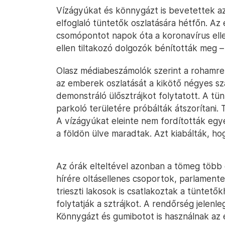
Vízágyúkat és könnygázt is bevetettek az 
elfoglaló tüntetők oszlatására hétfőn. Az
csomópontot napok óta a koronavírus elle
ellen tiltakozó dolgozók bénították meg – 
Olasz médiabeszámolók szerint a rohamre
az emberek oszlatását a kikötő négyes s
demonstráló ülősztrájkot folytatott. A tün
parkoló területére próbálták átszorítani.
A vízágyúkat eleinte nem fordították egye
a földön ülve maradtak. Azt kiabálták, h
Az órák elteltével azonban a tömeg több
hírére oltásellenes csoportok, parlamenten 
trieszti lakosok is csatlakoztak a tüntető
folytatják a sztrájkot. A rendőrség jelenle
Könnygázt és gumibotot is használnak az 