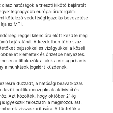
olasz hatóságok a trieszti kikötő bejáratát
 egyik legnagyobb európai áruforgalmi
ni kötelező védettségi igazolás bevezetése
írja az MTI.
ndőrség reggel kilenc óra előtt kezdte meg
zámú bejáratánál. A kezdetben több száz
tetőket pajzsokkal és vízágyúkkal a közeli
 Többeket kiemeltek és őrizetbe helyeztek.
nesen a tiltakozókra, akik a vízsugárban is
ogy a munkások jogaiért küzdenek.
 ezresre duzzadt, a hatósági beavatkozás
kívüli politikai mozgalmak aktivistái és
khöz. Azt közölték, hogy október 21-ig
g is igyekszik feloszlatni a megmozdulást.
emberek visszaszorítására. A tüntetők a