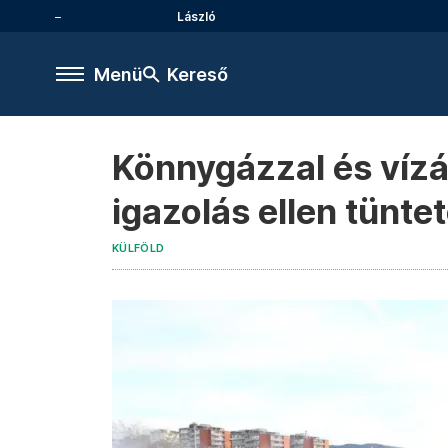
László
Menü
Kereső
Könnygázzal és vízá
igazolás ellen tüntet
KÜLFÖLD