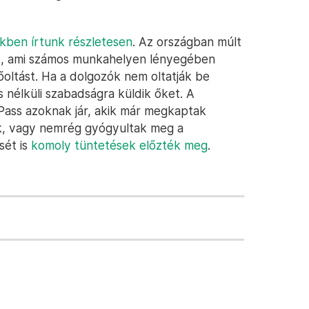
kben írtunk részletesen
. Az országban múlt
t, ami számos munkahelyen lényegében
őoltást. Ha a dolgozók nem oltatják be
s nélküli szabadságra küldik őket. A
Pass azoknak jár, akik már megkaptak
jük, vagy nemrég gyógyultak meg a
sét is
komoly tüntetések előzték meg
.