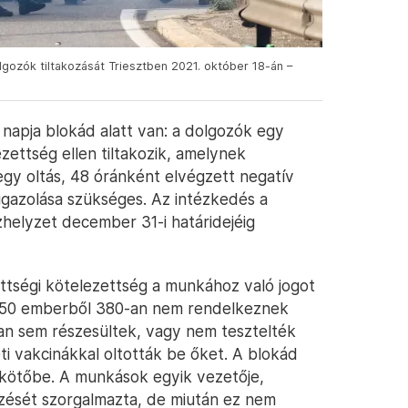
lgozók tiltakozását Triesztben 2021. október 18-án –
 napja blokád alatt van: a dolgozók egy
ettség ellen tiltakozik, amelynek
y oltás, 48 óránként elvégzett negatív
igazolása szükséges. Az intézkedés a
zhelyzet december 31-i határidejéig
ttségi kötelezettség a munkához való jogot
ó 950 emberből 380-an nem rendelkeznek
an sem részesültek, vagy nem tesztelték
i vakcinákkal oltották be őket. A blokád
ikötőbe. A munkások egyik vezetője,
zését szorgalmazta, de miután ez nem