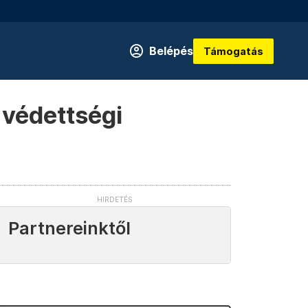
Belépés
Támogatás
 védettségi
Partnereinktől