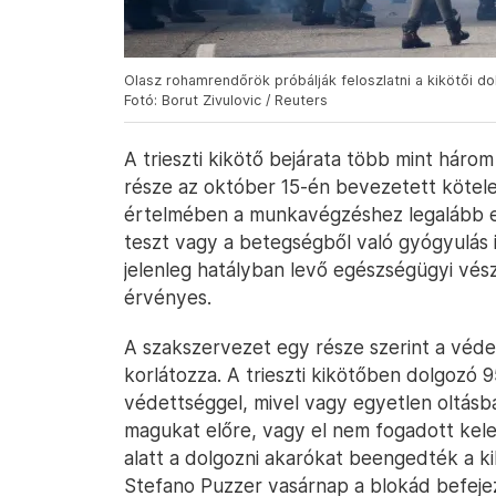
Olasz rohamrendőrök próbálják feloszlatni a kikötői do
Fotó: Borut Zivulovic / Reuters
A trieszti kikötő bejárata több mint három
része az október 15-én bevezetett kötelez
értelmében a munkavégzéshez legalább eg
teszt vagy a betegségből való gyógyulás 
jelenleg hatályban levő egészségügyi vés
érvényes.
A szakszervezet egy része szerint a véde
korlátozza. A trieszti kikötőben dolgoz
védettséggel, mivel vagy egyetlen oltásb
magukat előre, vagy el nem fogadott kelet
alatt a dolgozni akarókat beengedték a k
Stefano Puzzer vasárnap a blokád befeje