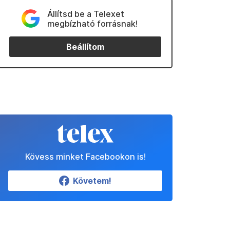
Állítsd be a Telexet
megbízható forrásnak!
Beállítom
Kövess minket Facebookon is!
Követem!