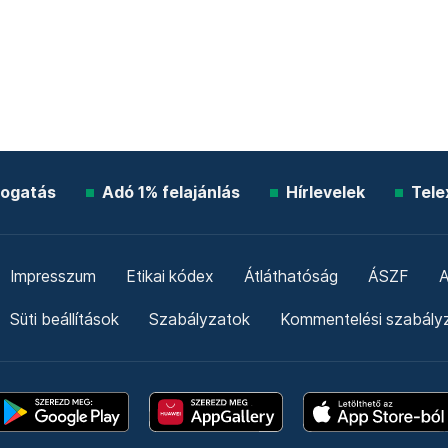
ogatás
Adó 1% felajánlás
Hírlevelek
Tele
Impresszum
Etikai kódex
Átláthatóság
ÁSZF
A
Süti beállítások
Szabályzatok
Kommentelési szabály