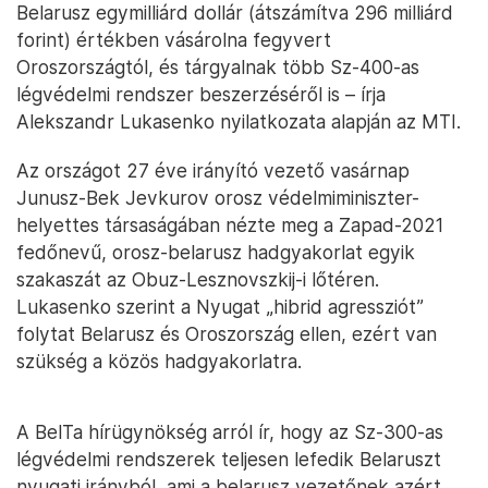
Belarusz egymilliárd dollár (átszámítva 296 milliárd
forint) értékben vásárolna fegyvert
Oroszországtól, és tárgyalnak több Sz-400-as
légvédelmi rendszer beszerzéséről is – írja
Alekszandr Lukasenko nyilatkozata alapján az MTI.
Az országot 27 éve irányító vezető vasárnap
Junusz-Bek Jevkurov orosz védelmiminiszter-
helyettes társaságában nézte meg a Zapad-2021
fedőnevű, orosz-belarusz hadgyakorlat egyik
szakaszát az Obuz-Lesznovszkij-i lőtéren.
Lukasenko szerint a Nyugat „hibrid agressziót”
folytat Belarusz és Oroszország ellen, ezért van
szükség a közös hadgyakorlatra.
A BelTa hírügynökség arról ír, hogy az Sz-300-as
légvédelmi rendszerek teljesen lefedik Belaruszt
nyugati irányból, ami a belarusz vezetőnek azért