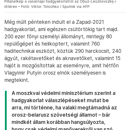
Pillanatkép a vasárnapi hadgyakorlatról az Obuz-Lesznovszkij-i
lőtéren – Fotó: Viktor Tolochko / Sputnik via AFP
Még múlt pénteken indult el a Zapad-2021
hadgyakorlat, ami egészen csütörtökig tart majd.
200 ezer főnyi személyi állományt, mintegy 80
repülőgépet és helikoptert, valamint 760
haditechnikai eszközt, köztük 290 harckocsit, 240
ágyút, rakétavetőket és aknavetőket, valamint 15
hajót is mozgósítottak az eseményre, amit hétfőn
Vlagyimir Putyin orosz elnök személyesen is
megtekint.
A moszkvai védelmi minisztérium szerint a
hadgyakorlat válaszlépéseket mutat be
arra, mi történne, ha valaki megtámadná az
orosz-belarusz szövetségi államot – bár
mindkét állam korábban hangsúlyozta,
hogy csak védelmi manőverekről van szó.