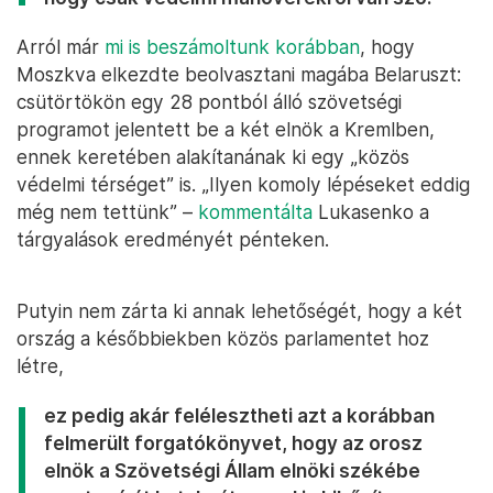
Arról már
mi is beszámoltunk korábban
, hogy
Moszkva elkezdte beolvasztani magába Belaruszt:
csütörtökön egy 28 pontból álló szövetségi
programot jelentett be a két elnök a Kremlben,
ennek keretében alakítanának ki egy „közös
védelmi térséget” is. „Ilyen komoly lépéseket eddig
még nem tettünk” –
kommentálta
Lukasenko a
tárgyalások eredményét pénteken.
Putyin nem zárta ki annak lehetőségét, hogy a két
ország a későbbiekben közös parlamentet hoz
létre,
ez pedig akár felélesztheti azt a korábban
felmerült forgatókönyvet, hogy az orosz
elnök a Szövetségi Állam elnöki székébe