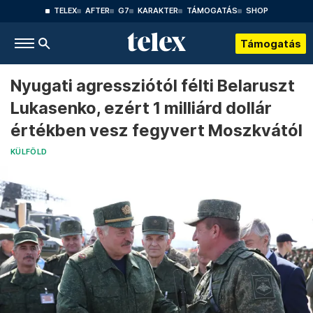
TELEX
AFTER
G7
KARAKTER
TÁMOGATÁS
SHOP
Támogatás
Nyugati agressziótól félti Belaruszt
Lukasenko, ezért 1 milliárd dollár
értékben vesz fegyvert Moszkvától
KÜLFÖLD