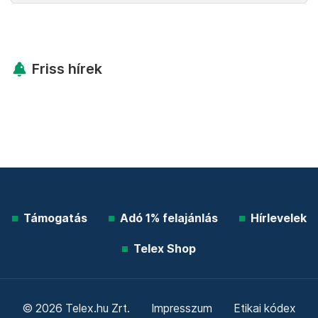
Friss hírek
Támogatás
Adó 1% felajánlás
Hírlevelek
Telex Shop
© 2026 Telex.hu Zrt.
Impresszum
Etikai kódex