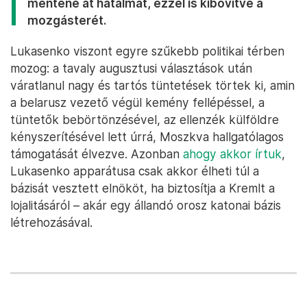
mentené át hatalmát, ezzel is kibővítve a
mozgásterét.
Lukasenko viszont egyre szűkebb politikai térben
mozog: a tavaly augusztusi választások után
váratlanul nagy és tartós tüntetések törtek ki, amin
a belarusz vezető végül kemény fellépéssel, a
tüntetők bebörtönzésével, az ellenzék külföldre
kényszerítésével lett úrrá, Moszkva hallgatólagos
támogatását élvezve. Azonban
ahogy akkor írtuk
,
Lukasenko apparátusa csak akkor élheti túl a
bázisát vesztett elnököt, ha biztosítja a Kremlt a
lojalitásáról – akár egy állandó orosz katonai bázis
létrehozásával.